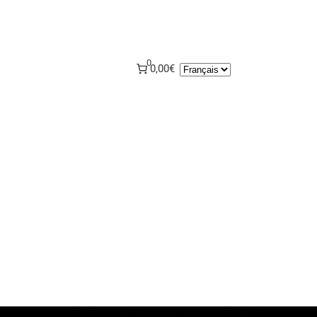
0
Choisir
0,00€
une
langue