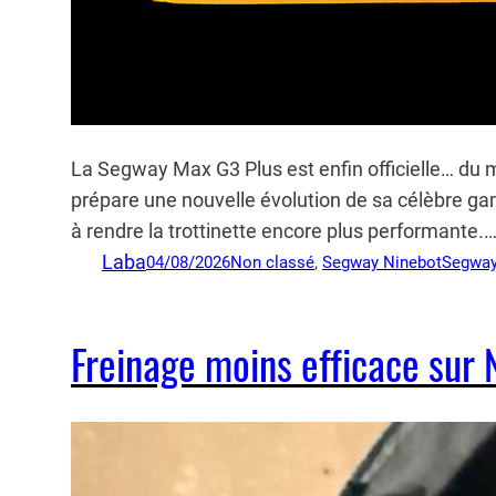
La Segway Max G3 Plus est enfin officielle… du
prépare une nouvelle évolution de sa célèbre 
à rendre la trottinette encore plus performante.
Laba
04/08/2026
Non classé
, 
Segway Ninebot
Segway
Freinage moins efficace sur 