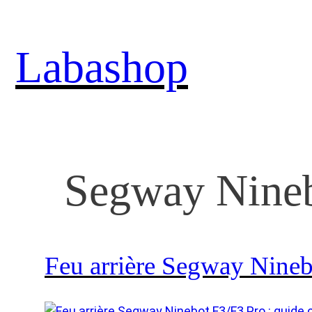
Aller
au
Labashop
contenu
Segway Nine
Feu arrière Segway Nineb