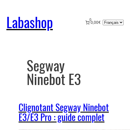
Aller
au
Labashop
contenu
0
Choisir
0,00€
une
langue
Segway
Ninebot E3
Clignotant Segway Ninebot
E3/E3 Pro : guide complet