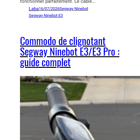
fonctionner parfaitement. Le câble…
Laba
16/07/2026
Segway Ninebot
Segway Ninebot E3
Commodo de clignotant
Segway Ninebot E3/E3 Pro :
guide complet