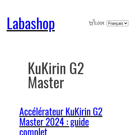
Aller
au
Labashop
contenu
0
Choisir
0,00€
une
langue
KuKirin G2
Master
Accélérateur KuKirin G2
Master 2024 : guide
complet