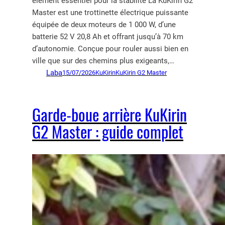
élément essentiel pour la stabilité La KuKirin G2
Master est une trottinette électrique puissante
équipée de deux moteurs de 1 000 W, d’une
batterie 52 V 20,8 Ah et offrant jusqu’à 70 km
d’autonomie. Conçue pour rouler aussi bien en
ville que sur des chemins plus exigeants,…
Laba
15/07/2026
KuKirin
KuKirin G2 Master
Garde-boue arrière KuKirin
G2 Master : guide complet