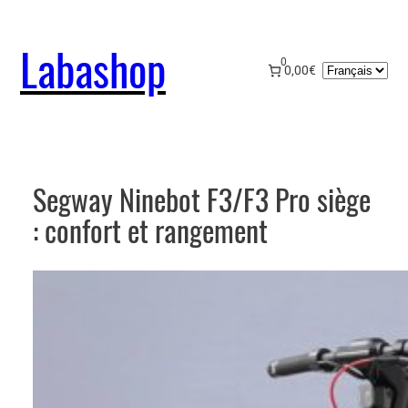
Aller
au
Labashop
contenu
0
Choisir
0,00€
une
langue
Segway Ninebot F3/F3 Pro siège
: confort et rangement