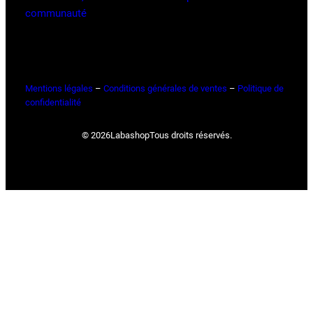
communauté
Mentions légales
–
Conditions générales de ventes
–
Politique de
confidentialité
© 2026
Labashop
Tous droits réservés.