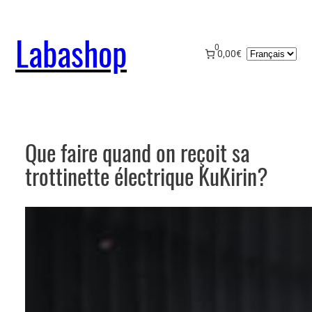
Aller
au
Labashop
contenu
0
Choisir
0,00€
une
langue
Que faire quand on reçoit sa
trottinette électrique KuKirin?