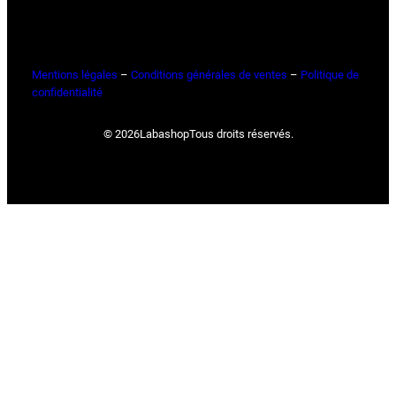
Mentions légales
–
Conditions générales de ventes
–
Politique de
confidentialité
© 2026
Labashop
Tous droits réservés.