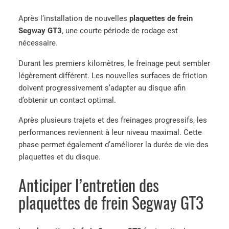
é
d
Après l’installation de nouvelles
plaquettes de frein
e
Segway GT3
, une courte période de rodage est
P
nécessaire.
l
a
Durant les premiers kilomètres, le freinage peut sembler
q
légèrement différent. Les nouvelles surfaces de friction
u
doivent progressivement s’adapter au disque afin
e
d’obtenir un contact optimal.
t
Après plusieurs trajets et des freinages progressifs, les
t
performances reviennent à leur niveau maximal. Cette
e
phase permet également d’améliorer la durée de vie des
s
plaquettes et du disque.
d
e
Anticiper l’entretien des
f
plaquettes de frein Segway GT3
r
e
i