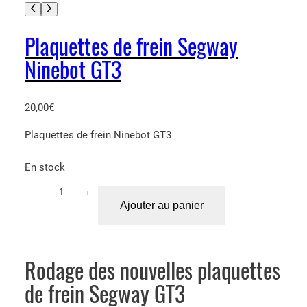
Plaquettes de frein Segway
Ninebot GT3
20,00
€
Plaquettes de frein Ninebot GT3
En stock
−
+
q
Ajouter au panier
u
a
n
t
Rodage des nouvelles plaquettes
i
de frein Segway GT3
t