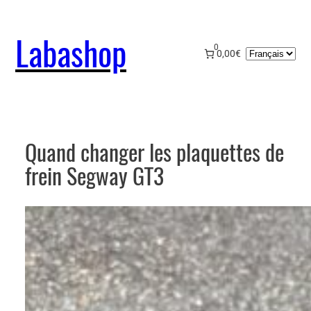
Aller
au
Labashop
contenu
0
Choisir
0,00€
une
langue
Quand changer les plaquettes de
frein Segway GT3