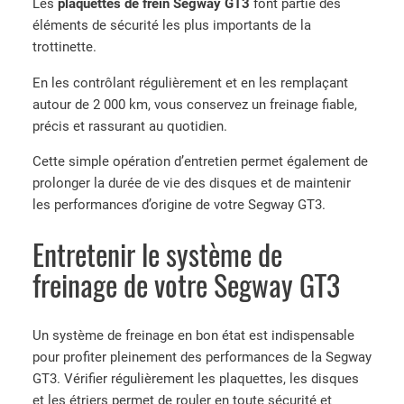
Les
plaquettes de frein Segway GT3
font partie des
n
éléments de sécurité les plus importants de la
S
trottinette.
e
g
En les contrôlant régulièrement et en les remplaçant
w
autour de 2 000 km, vous conservez un freinage fiable,
a
précis et rassurant au quotidien.
y
N
Cette simple opération d’entretien permet également de
i
prolonger la durée de vie des disques et de maintenir
n
les performances d’origine de votre Segway GT3.
e
Entretenir le système de
b
o
freinage de votre Segway GT3
t
G
T
Un système de freinage en bon état est indispensable
3
pour profiter pleinement des performances de la Segway
GT3. Vérifier régulièrement les plaquettes, les disques
et les étriers permet de rouler en toute sécurité et