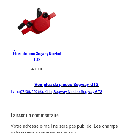
Étrier de frein Segway Ninebot
GT3
40,00
€
Voir plus de pièces Segway GT3
Laba
07/06/2026
KuKirin
, 
Segway Ninebot
Segway GT3
Laisser un commentaire
Votre adresse e-mail ne sera pas publiée.
Les champs