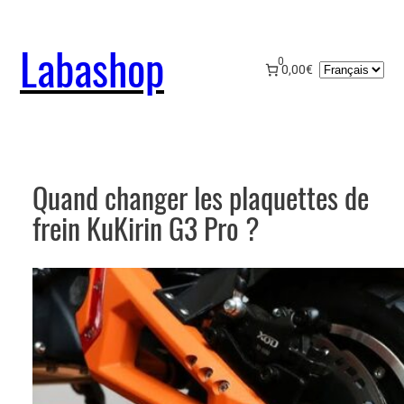
Aller
au
Labashop
contenu
0
Choisir
0,00€
une
langue
Quand changer les plaquettes de
frein KuKirin G3 Pro ?