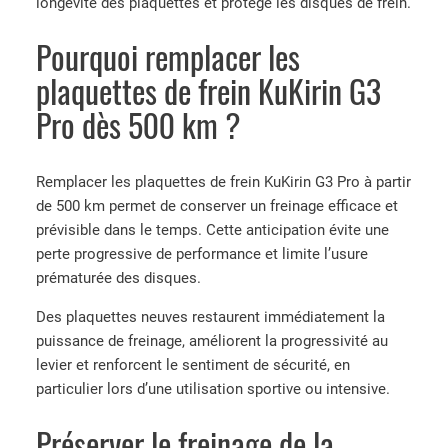
longévité des plaquettes et protège les disques de frein.
u
K
Pourquoi remplacer les
i
plaquettes de frein KuKirin G3
r
i
Pro dès 500 km ?
n
G
3
Remplacer les plaquettes de frein KuKirin G3 Pro à partir
P
de 500 km permet de conserver un freinage efficace et
r
prévisible dans le temps. Cette anticipation évite une
o
perte progressive de performance et limite l’usure
prématurée des disques.
Des plaquettes neuves restaurent immédiatement la
puissance de freinage, améliorent la progressivité au
levier et renforcent le sentiment de sécurité, en
particulier lors d’une utilisation sportive ou intensive.
Préserver le freinage de la