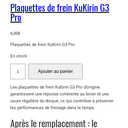
Plaquettes de frein KuKirin G3
Pro
6,00
€
Plaquettes de frein KuKirin G3 Pro
En stock
q
Ajouter au panier
u
a
Les plaquettes de frein KuKirin G3 Pro d’origine
n
garantissent une réponse cohérente au levier et une
t
usure régulière du disque, ce qui contribue à préserver
i
les performances de freinage dans le temps.
t
é
Après le remplacement : le
d