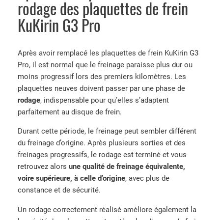
e
rodage des plaquettes de frein
P
KuKirin G3 Pro
l
a
q
Après avoir remplacé les plaquettes de frein KuKirin G3
u
Pro, il est normal que le freinage paraisse plus dur ou
e
moins progressif lors des premiers kilomètres. Les
t
plaquettes neuves doivent passer par une phase de
t
rodage
, indispensable pour qu’elles s’adaptent
e
parfaitement au disque de frein.
s
d
Durant cette période, le freinage peut sembler différent
e
du freinage d’origine. Après plusieurs sorties et des
f
freinages progressifs, le rodage est terminé et vous
r
retrouvez alors
une qualité de freinage équivalente,
e
voire supérieure, à celle d’origine
, avec plus de
i
constance et de sécurité.
n
Un rodage correctement réalisé améliore également la
K