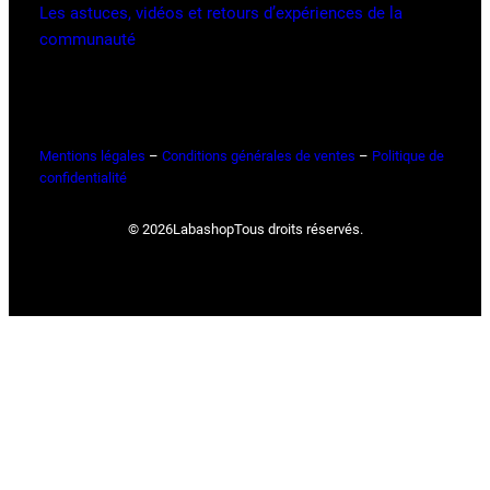
Les astuces, vidéos et retours d’expériences de la
communauté
Mentions légales
–
Conditions générales de ventes
–
Politique de
confidentialité
© 2026
Labashop
Tous droits réservés.