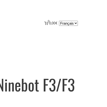
0
Choisir
0,00€
une
langue
Ninebot F3/F3