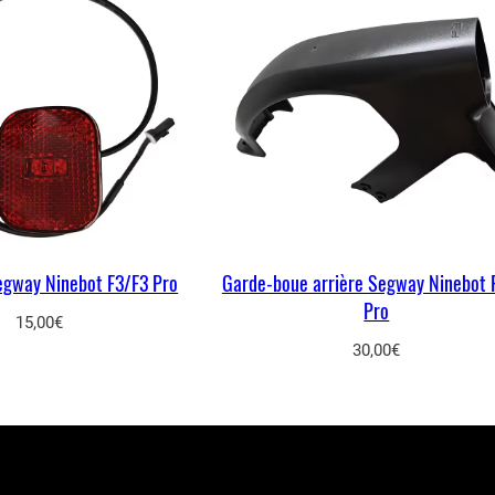
Segway Ninebot F3/F3 Pro
Garde-boue arrière Segway Ninebot 
Pro
15,00
€
30,00
€