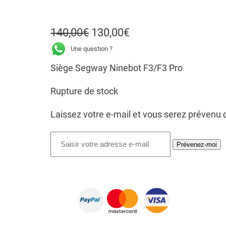
L
L
140,00
€
130,00
€
e
e
Une question ?
p
p
Siège Segway Ninebot F3/F3 Pro
r
r
Rupture de stock
i
i
Laissez votre e-mail et vous serez prévenu d
x
x
i
a
Prévenez-moi
n
c
i
t
t
u
i
e
a
l