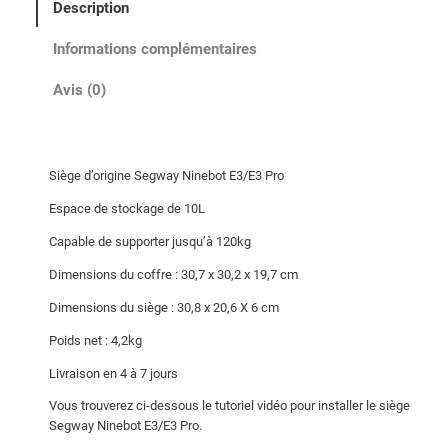
Description
t
1
Informations complémentaires
3
:
0
Avis (0)
1
,
4
0
0
0
Siège d’origine Segway Ninebot E3/E3 Pro
,
€
Espace de stockage de 10L
0
.
Capable de supporter jusqu’à 120kg
0
€
Dimensions du coffre : 30,7 x 30,2 x 19,7 cm
.
Dimensions du siège : 30,8 x 20,6 X 6 cm
Poids net : 4,2kg
Livraison en 4 à 7 jours
Vous trouverez ci-dessous le tutoriel vidéo pour installer le siège
Segway Ninebot E3/E3 Pro.