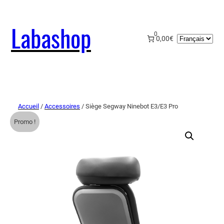
Labashop
0
Choisir
0,00€
une
langue
Accueil
/
Accessoires
/ Siège Segway Ninebot E3/E3 Pro
Promo !