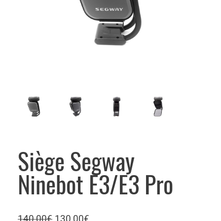
Siège Segway
Ninebot E3/E3 Pro
L
L
140,00
€
130,00
€