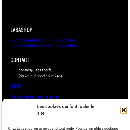
LABASHOP
La communauté KuKirin (+16 000 Riders)
La communauté Ninebot (+10 000 Riders)
CONTACT
contact@labaapp.fr
(on vous répond sous 24h)
SHOP
Pièces détachées KuKirin
Pièces détachées Ninebot
Les cookies qui font rouler le
site
BLOG
Chez Labashop, on aime quand tout roule. Pour ça, on utilise quelques