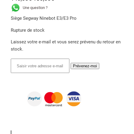
e
e
Une question ?
p
p
Siège Segway Ninebot E3/E3 Pro
r
r
Rupture de stock
i
i
x
x
Laissez votre e-mail et vous serez prévenu du retour en
i
a
stock.
n
c
i
t
Prévenez-moi
t
u
i
e
a
l
l
e
é
s
t
t
a
i
: