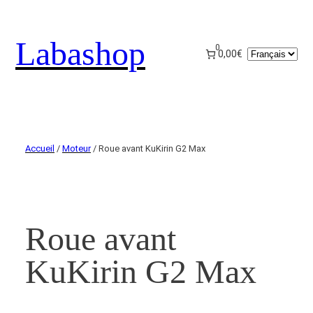
Labashop
0
Choisir
0,00€
une
langue
Accueil
/
Moteur
/ Roue avant KuKirin G2 Max
Roue avant
KuKirin G2 Max