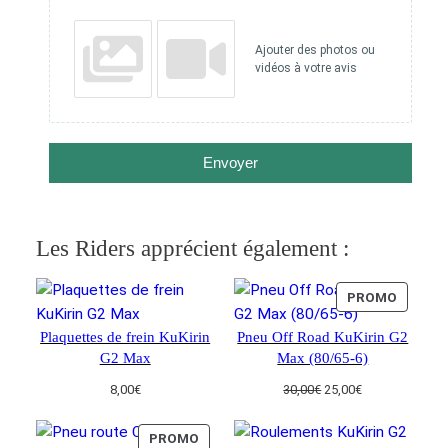
Ajouter des photos ou
vidéos à votre avis
Envoyer
Les Riders apprécient également :
PRODUI
PROMO
EN
Plaquettes de frein KuKirin
Pneu Off Road KuKirin G2
PROMO
G2 Max
Max (80/65-6)
Le
Le
8,00
€
30,00
€
25,00
€
prix
prix
initial
actuel
PRODUIT
PROMO