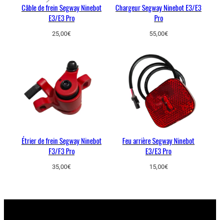
Câble de frein Segway Ninebot
Chargeur Segway Ninebot E3/E3
y
E3/E3 Pro
Pro
N
i
25,00
€
55,00
€
n
e
b
o
t
E
3
/
E
Étrier de frein Segway Ninebot
Feu arrière Segway Ninebot
3
F3/F3 Pro
E3/E3 Pro
P
35,00
€
15,00
€
r
o