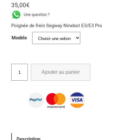
35,00
€
Une question ?
Poignée de frein Segway Ninebot E3/E3 Pro
Modèle
q
Ajouter au panier
u
a
n
t
i
t
é
d
e
Description