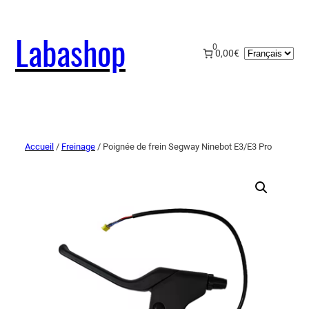
Labashop
0
Choisir
0,00€
une
langue
Accueil
/
Freinage
/ Poignée de frein Segway Ninebot E3/E3 Pro