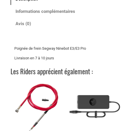
P
o
Informations complémentaires
i
g
Avis (0)
n
é
e
Poignée de frein Segway Ninebot E3/E3 Pro
d
e
Livraison en 7 à 10 jours
f
Les Riders apprécient également :
r
e
i
n
S
e
g
w
a