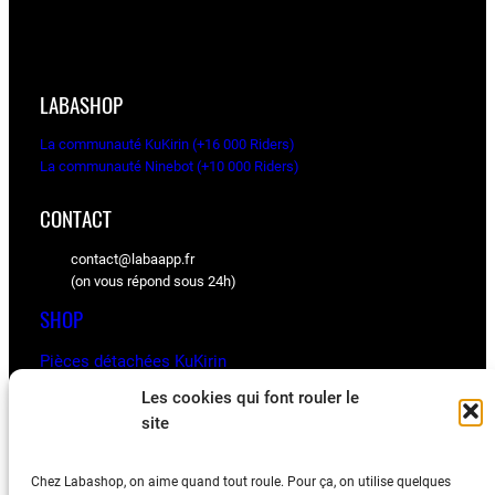
LABASHOP
La communauté KuKirin (+16 000 Riders)
La communauté Ninebot (+10 000 Riders)
CONTACT
contact@labaapp.fr
(on vous répond sous 24h)
SHOP
Pièces détachées KuKirin
Pièces détachées Ninebot
Les cookies qui font rouler le
site
BLOG
Chez Labashop, on aime quand tout roule. Pour ça, on utilise quelques
Les astuces, vidéos et retours d’expériences de la