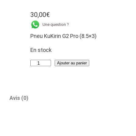
30,00
€
Une question ?
Pneu KuKirin G2 Pro (8.5×3)
En stock
q
Ajouter au panier
u
a
n
t
Avis (0)
i
t
é
d