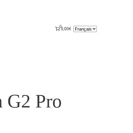
0
Choisir
0,00€
une
langue
n G2 Pro