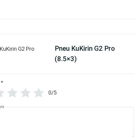
o
(
8
.
5
×
Pneu KuKirin G2 Pro
3
(8.5×3)
)
*
0/5
vis