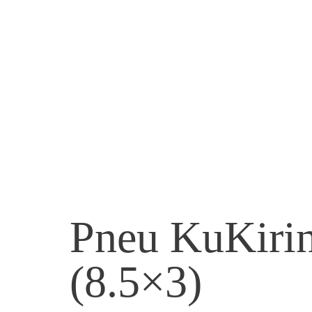
Pneu KuKiri
(8.5×3)