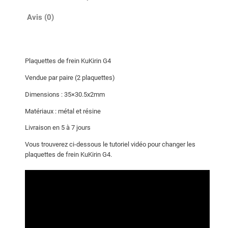
a
q
Avis (0)
u
e
t
Plaquettes de frein KuKirin G4
t
e
Vendue par paire (2 plaquettes)
s
Dimensions : 35×30.5x2mm
d
Matériaux : métal et résine
e
f
Livraison en 5 à 7 jours
r
Vous trouverez ci-dessous le tutoriel vidéo pour changer les
e
plaquettes de frein KuKirin G4.
i
n
K
u
K
i