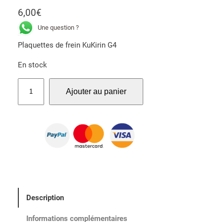
6,00
€
Une question ?
Plaquettes de frein KuKirin G4
En stock
q
Ajouter au panier
u
a
n
t
i
t
é
d
e
Description
P
l
Informations complémentaires