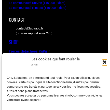
La communauté KuKirin (+16 000 Riders)
La communauté Ninebot (+10 000 Riders)
CONTACT
contact@labaapp.fr
(on vous répond sous 24h)
SHOP
Pièces détachées KuKirin
Pièces détachées Ninebot
Les cookies qui font rouler le
site
BLOG
Chez Labashop, on aime quand tout roule. Pour ça, on utilise quelques
Les astuces, vidéos et retours d’expériences de la
cookies : certains pour que le site fonctionne bien, d’autres pour mieux
communauté
comprendre vos trajets et partager avec vous les meilleurs nouveautés,
tutos et bons plans trottinettes.
Vous pouvez accepter ou personnaliser vos choix, comme vous régleriez
votre trott’ avant de partir.