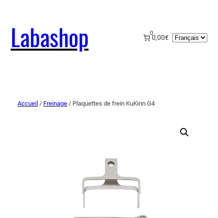
Labashop
0
Choisir
0,00€
une
langue
Accueil
/
Freinage
/ Plaquettes de frein KuKirin G4