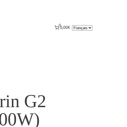
0
Choisir
0,00€
une
langue
rin G2
800W)