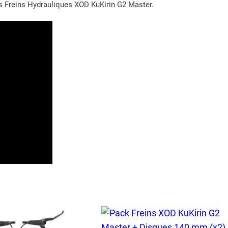
i
les Freins Hydrauliques XOD KuKirin G2 Master.
q
u
e
s
X
O
D
K
u
K
i
r
i
n
G