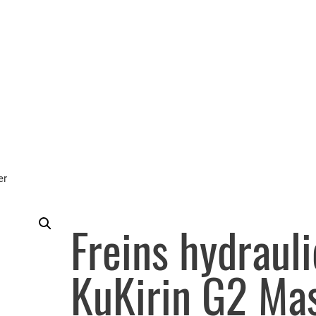
er
Freins hydraul
KuKirin G2 Ma