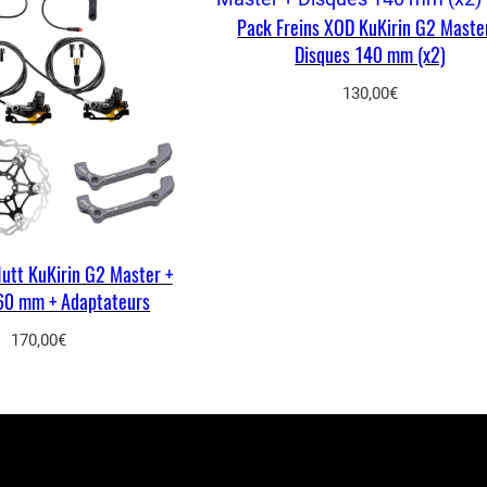
2
Pack Freins XOD KuKirin G2 Maste
M
Disques 140 mm (x2)
a
s
130,00
€
t
e
r
Nutt KuKirin G2 Master +
60 mm + Adaptateurs
170,00
€