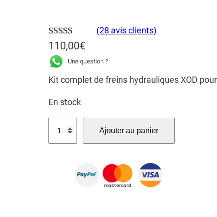
(28 avis clients)
Noté
28
4.96
110,00
€
sur 5 basé
Une question ?
sur
notations
Kit complet de freins hydrauliques XOD pou
client
En stock
q
Ajouter au panier
u
a
n
t
i
t