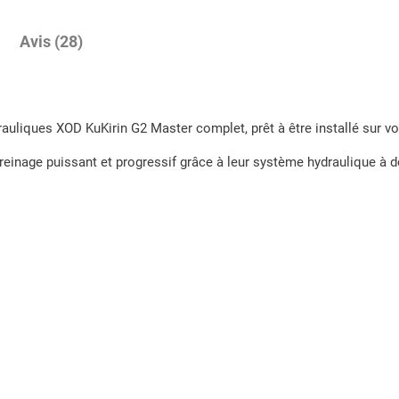
é
d
Avis (28)
e
F
r
e
auliques XOD KuKirin G2 Master complet, prêt à être installé sur vot
i
einage puissant et progressif grâce à leur système hydraulique à do
n
s
h
y
d
r
a
u
l