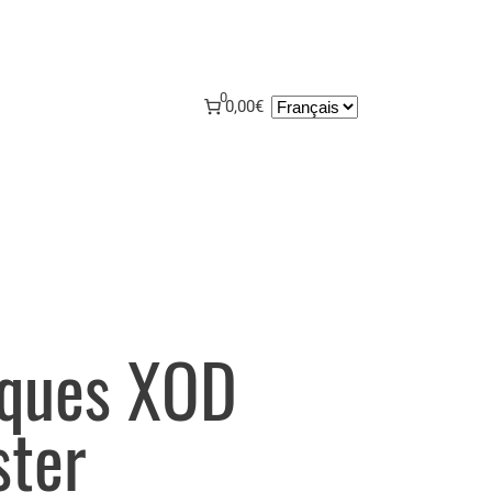
0
Choisir
0,00€
une
langue
iques XOD
ster