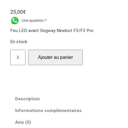
25,00
€
Une question ?
Feu LED avant Segway Ninebot F3/F3 Pro
En stock
q
Ajouter au panier
u
a
n
t
i
t
Description
é
d
Informations complémentaires
e
F
Avis (0)