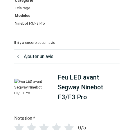
Catégorie
e
Éclairage
b
Modèles
o
t
Ninebot F3/F3 Pro
F
3
Il n’y a encore aucun avis
/
F
Ajouter un avis
3
P
r
Feu LED avant
o
Segway Ninebot
F3/F3 Pro
Notation
*
0/5