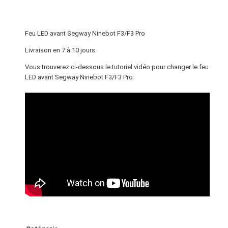
e
u
L
Feu LED avant Segway Ninebot F3/F3 Pro
E
D
Livraison en 7 à 10 jours
a
Vous trouverez ci-dessous le tutoriel vidéo pour changer le feu
v
LED avant Segway Ninebot F3/F3 Pro.
a
n
t
S
e
g
w
a
y
N
i
n