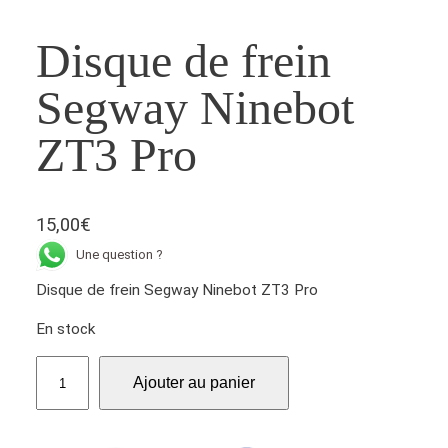
Disque de frein
Segway Ninebot
ZT3 Pro
15,00
€
Une question ?
Disque de frein Segway Ninebot ZT3 Pro
En stock
q
Ajouter au panier
u
a
n