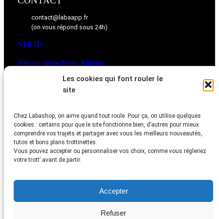
CONTACT
contact@labaapp.fr
(on vous répond sous 24h)
SHOP
Pièces détachées KuKirin
Pièces détachées Ninebot
Les cookies qui font rouler le
site
BLOG
Chez Labashop, on aime quand tout roule. Pour ça, on utilise quelques
Les astuces, vidéos et retours d’expériences de la
cookies : certains pour que le site fonctionne bien, d’autres pour mieux
communauté
comprendre vos trajets et partager avec vous les meilleurs nouveautés,
tutos et bons plans trottinettes.
Vous pouvez accepter ou personnaliser vos choix, comme vous régleriez
votre trott’ avant de partir.
Mentions légales
–
Conditions générales de ventes
–
Politique
Accepter
de confidentialité
Refuser
© 2026
Labashop
Tous droits réservés.