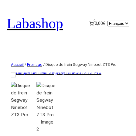
Labashop
0
Choisir
0,00€
une
langue
Accueil
/
Freinage
/ Disque de frein Segway Ninebot ZT3 Pro