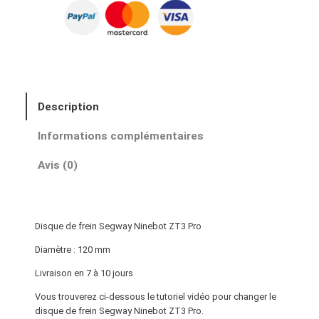
t
i
t
é
d
e
Description
D
i
Informations complémentaires
s
q
Avis (0)
u
e
d
Disque de frein Segway Ninebot ZT3 Pro
e
f
Diamètre : 120 mm
r
Livraison en 7 à 10 jours
e
Vous trouverez ci-dessous le tutoriel vidéo pour changer le
i
disque de frein Segway Ninebot ZT3 Pro.
n