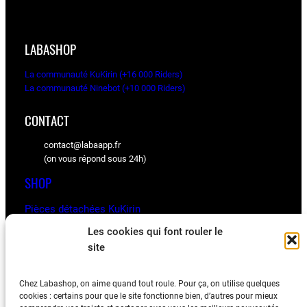
LABASHOP
La communauté KuKirin (+16 000 Riders)
La communauté Ninebot (+10 000 Riders)
CONTACT
contact@labaapp.fr
(on vous répond sous 24h)
SHOP
Pièces détachées KuKirin
Pièces détachées Ninebot
Les cookies qui font rouler le
site
BLOG
Chez Labashop, on aime quand tout roule. Pour ça, on utilise quelques
Les astuces, vidéos et retours d’expériences de la
cookies : certains pour que le site fonctionne bien, d’autres pour mieux
communauté