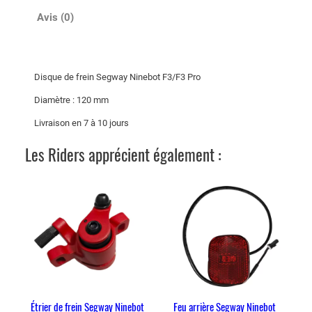
s
q
Avis (0)
u
e
d
Disque de frein Segway Ninebot F3/F3 Pro
e
f
Diamètre : 120 mm
r
Livraison en 7 à 10 jours
e
Les Riders apprécient également :
i
n
S
e
g
w
a
y
N
i
Étrier de frein Segway Ninebot
Feu arrière Segway Ninebot