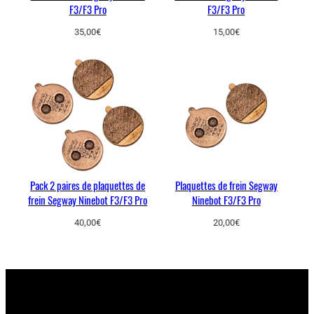
n
F3/F3 Pro
F3/F3 Pro
e
35,00
€
15,00
€
b
o
t
F
3
/
F
3
P
Pack 2 paires de plaquettes de
Plaquettes de frein Segway
r
frein Segway Ninebot F3/F3 Pro
Ninebot F3/F3 Pro
o
40,00
€
20,00
€