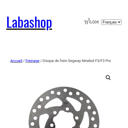
Labashop
0
Choisir
0,00€
une
langue
Accueil
/
Freinage
/ Disque de frein Segway Ninebot F3/F3 Pro