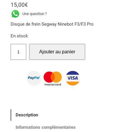
15,00
€
Une question ?
Disque de frein Segway Ninebot F3/F3 Pro
En stock
q
Ajouter au panier
u
a
n
t
i
t
é
d
e
Description
D
i
Informations complémentaires