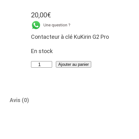
20,00
€
Une question ?
Contacteur à clé KuKirin G2 Pro
En stock
q
Ajouter au panier
u
a
n
t
Avis (0)
i
t
é
d