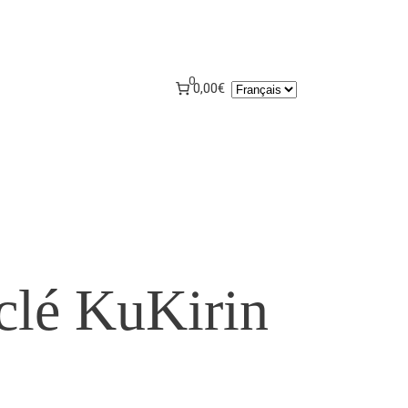
0
Choisir
0,00€
une
langue
 clé KuKirin