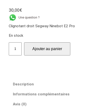
30,00
€
Une question ?
Clignotant droit Segway Ninebot E2 Pro
En stock
q
Ajouter au panier
u
a
n
t
i
t
Description
é
d
Informations complémentaires
e
C
Avis (0)