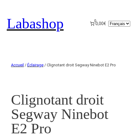
Labashop
0
Choisir
0,00€
une
langue
Accueil
/
Éclairage
/ Clignotant droit Segway Ninebot E2 Pro
Clignotant droit
Segway Ninebot
E2 Pro