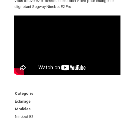
Vous trouverez ci-dessous le tutoriel vidéo pour changer le
y
clignotant Segway Ninebot E2 Pro.
N
i
n
e
b
o
t
E
2
P
r
o
Catégorie
Éclairage
Modèles
Ninebot E2