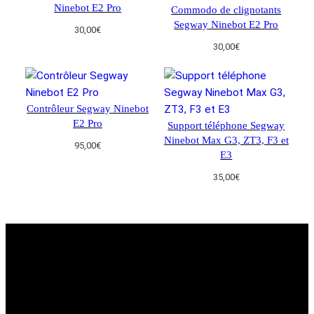
Ninebot E2 Pro
Commodo de clignotants
Segway Ninebot E2 Pro
30,00
€
30,00
€
Contrôleur Segway Ninebot
E2 Pro
Support téléphone Segway
Ninebot Max G3, ZT3, F3 et
95,00
€
E3
35,00
€