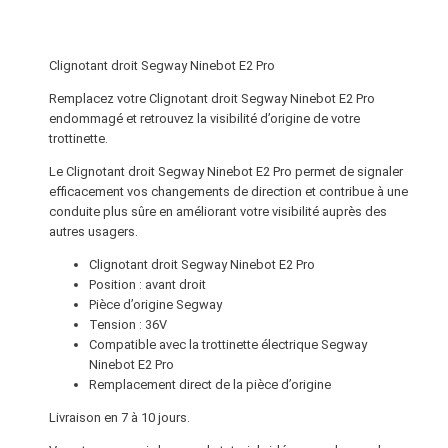
l
i
g
Clignotant droit Segway Ninebot E2 Pro
n
o
Remplacez votre Clignotant droit Segway Ninebot E2 Pro
endommagé et retrouvez la visibilité d’origine de votre
t
trottinette.
a
n
Le Clignotant droit Segway Ninebot E2 Pro permet de signaler
t
efficacement vos changements de direction et contribue à une
conduite plus sûre en améliorant votre visibilité auprès des
d
autres usagers.
r
o
Clignotant droit Segway Ninebot E2 Pro
Position : avant droit
i
Pièce d’origine Segway
t
Tension : 36V
S
Compatible avec la trottinette électrique Segway
e
Ninebot E2 Pro
g
Remplacement direct de la pièce d’origine
w
Livraison en 7 à 10 jours.
a