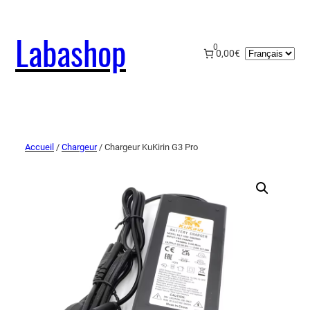
Labashop
0
Choisir
0,00€
une
langue
Accueil
/
Chargeur
/ Chargeur KuKirin G3 Pro