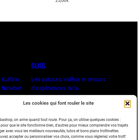
25,00
€
BLOG
 KuKirin
Les astuces, vidéos et retours
 Ninebot
d’expériences de la
communauté
Les cookies qui font rouler le site
ashop, on aime quand tout roule. Pour ça, on utilise quelques cookies :
 pour que le site fonctionne bien, d’autres pour mieux comprendre vos trajets
ger avec vous les meilleurs nouveautés, tutos et bons plans trottinettes.
vez accepter ou personnaliser vos choix, comme vous régleriez votre trott’