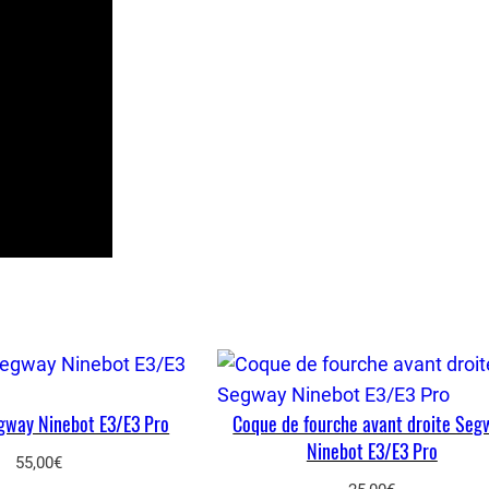
a
n
t
d
r
o
i
t
S
e
g
w
a
y
gway Ninebot E3/E3 Pro
Coque de fourche avant droite Seg
N
Ninebot E3/E3 Pro
i
55,00
€