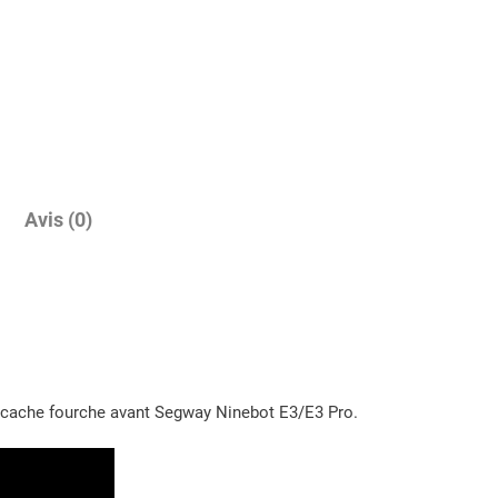
d
e
C
a
c
h
e
f
Avis (0)
o
u
r
c
h
e
le cache fourche avant Segway Ninebot E3/E3 Pro.
a
v