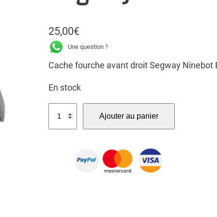
25,00
€
Une question ?
Cache fourche avant droit Segway Ninebot 
En stock
q
Ajouter au panier
u
a
n
t
i
t
é