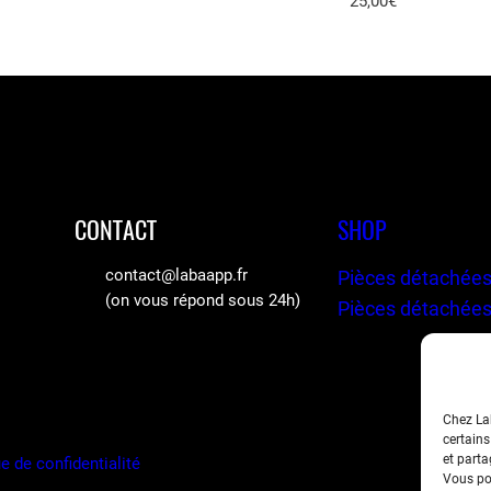
n
25,00
€
e
b
o
t
E
3
/
CONTACT
SHOP
E
contact@labaapp.fr
Pièces détachées
3
(on vous répond sous 24h)
Pièces détachées
P
r
o
Chez Lab
certains
et parta
e de confidentialité
Vous pou