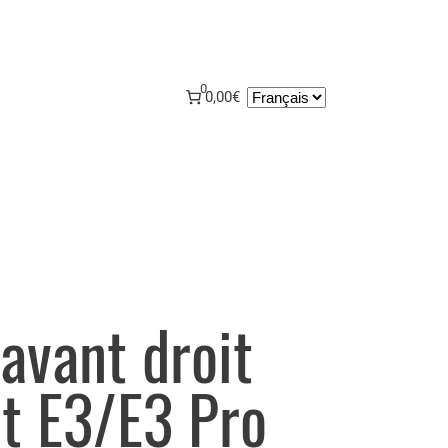
0
Choisir
0,00€
une
langue
avant droit
t E3/E3 Pro