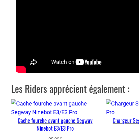
Les Riders apprécient également :
Cache fourche avant gauche Segway
Chargeur Se
Ninebot E3/E3 Pro