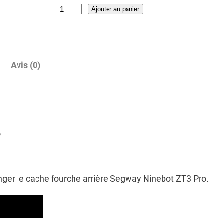
q
Ajouter au panier
u
a
n
t
Avis (0)
i
t
é
d
e
o
C
a
c
anger le cache fourche arrière Segway Ninebot ZT3 Pro.
h
e
f