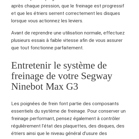
e
après chaque pression, que le freinage est progressif
d
et que les étriers serrent correctement les disques
e
lorsque vous actionnez les leviers.
f
r
Avant de reprendre une utilisation normale, effectuez
e
plusieurs essais à faible vitesse afin de vous assurer
i
que tout fonctionne parfaitement.
n
d
Entretenir le système de
r
freinage de votre Segway
o
i
Ninebot Max G3
t
S
Les poignées de frein font partie des composants
e
essentiels du système de freinage. Pour conserver un
g
freinage performant, pensez également à contrôler
w
régulièrement l’état des plaquettes, des disques, des
a
étriers ainsi que le niveau général d’usure des
y