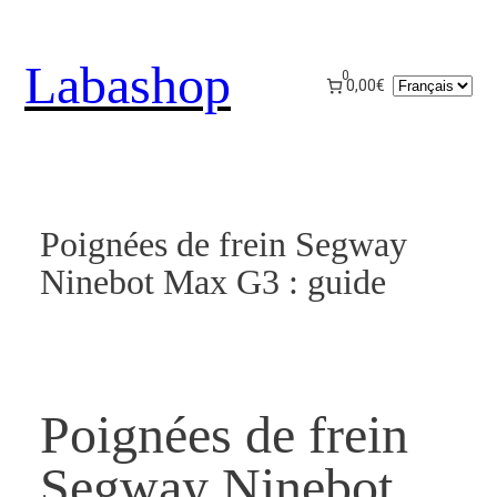
Aller
au
Labashop
contenu
0
Choisir
0,00€
une
langue
Poignées de frein Segway
Ninebot Max G3 : guide
Poignées de frein
Segway Ninebot