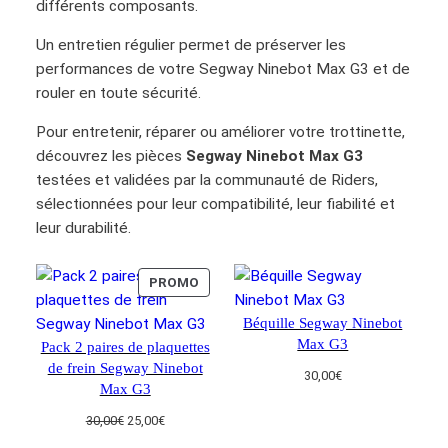
différents composants.
N
i
Un entretien régulier permet de préserver les
n
performances de votre Segway Ninebot Max G3 et de
e
rouler en toute sécurité.
b
o
Pour entretenir, réparer ou améliorer votre trottinette,
t
découvrez les pièces
Segway Ninebot Max G3
M
testées et validées par la communauté de Riders,
a
sélectionnées pour leur compatibilité, leur fiabilité et
x
leur durabilité.
G
3
PRODUIT
PROMO
EN
Béquille Segway Ninebot
PROMOTION
Max G3
Pack 2 paires de plaquettes
de frein Segway Ninebot
30,00
€
Max G3
Le
Le
30,00
€
25,00
€
prix
prix