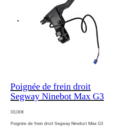
i
g
n
é
e
d
e
f
r
e
i
n
Poignée de frein droit
g
a
Segway Ninebot Max G3
u
c
30,00
€
h
e
Poignée de frein droit Segway Ninebot Max G3
S