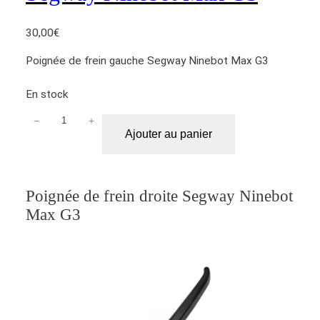
30,00
€
Poignée de frein gauche Segway Ninebot Max G3
En stock
−
+
q
Ajouter au panier
u
a
n
t
Poignée de frein droite Segway Ninebot
i
Max G3
t
é
d
e
P
o