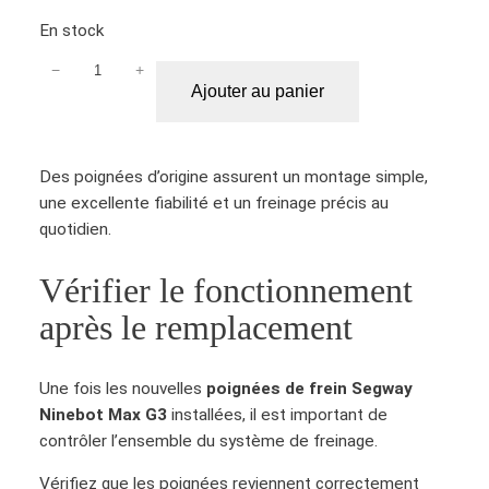
e
En stock
g
−
+
q
w
Ajouter au panier
u
a
a
y
n
N
Des poignées d’origine assurent un montage simple,
t
i
une excellente fiabilité et un freinage précis au
i
n
quotidien.
t
e
é
b
Vérifier le fonctionnement
d
o
e
t
après le remplacement
P
M
o
a
i
x
Une fois les nouvelles
poignées de frein Segway
g
G
Ninebot Max G3
installées, il est important de
n
3
contrôler l’ensemble du système de freinage.
é
Vérifiez que les poignées reviennent correctement