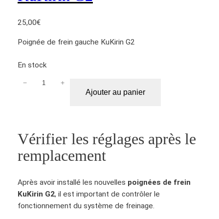
i
n
25,00
€
d
r
Poignée de frein gauche KuKirin G2
o
i
En stock
t
−
+
q
e
Ajouter au panier
u
K
a
u
n
K
t
i
Vérifier les réglages après le
i
r
remplacement
t
i
é
n
d
G
Après avoir installé les nouvelles
poignées de frein
e
2
KuKirin G2
, il est important de contrôler le
P
fonctionnement du système de freinage.
o