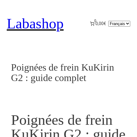
Aller
au
Labashop
contenu
0
Choisir
0,00€
une
langue
Poignées de frein KuKirin
G2 : guide complet
Poignées de frein
KuKirin G2 : guide