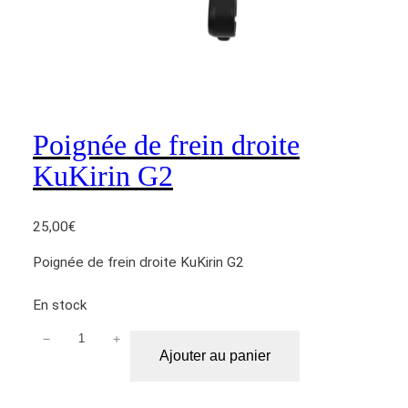
Poignée de frein droite
KuKirin G2
25,00
€
Poignée de frein droite KuKirin G2
En stock
−
+
q
Ajouter au panier
u
a
n