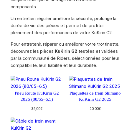
u
composants.
K
Un entretien régulier améliore la sécurité, prolonge la
i
durée de vie des pièces et permet de profiter
r
pleinement des performances de votre KuKirin G2.
i
n
Pour entretenir, réparer ou améliorer votre trottinette,
G
découvrez les pièces
KuKirin G2
testées et validées
2
par la communauté de Riders, sélectionnées pour leur
compatibilité, leur fiabilité et leur durabilité.
Pneu Route KuKirin G2
Plaquettes de frein Shimano
2026 (80/65–6.5)
KuKirin G2 2025
35,00
€
20,00
€