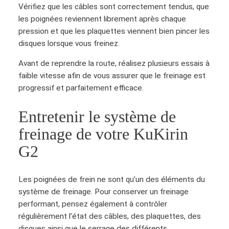
i
Vérifiez que les câbles sont correctement tendus, que
g
les poignées reviennent librement après chaque
n
pression et que les plaquettes viennent bien pincer les
é
disques lorsque vous freinez.
e
Avant de reprendre la route, réalisez plusieurs essais à
d
faible vitesse afin de vous assurer que le freinage est
e
progressif et parfaitement efficace.
f
r
Entretenir le système de
e
i
freinage de votre KuKirin
n
G2
g
a
u
Les poignées de frein ne sont qu’un des éléments du
c
système de freinage. Pour conserver un freinage
h
performant, pensez également à contrôler
e
régulièrement l’état des câbles, des plaquettes, des
K
disques ainsi que le serrage des différents