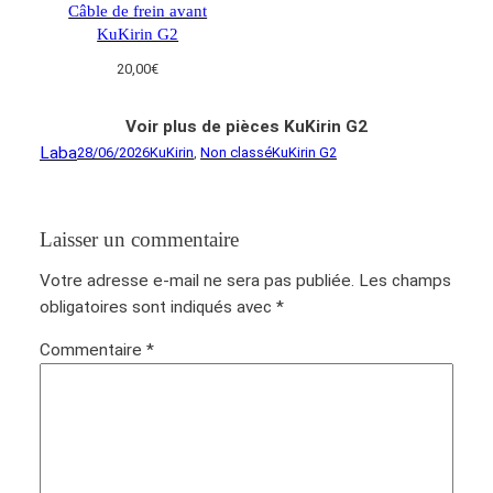
Câble de frein avant
KuKirin G2
20,00
€
Voir plus de pièces KuKirin G2
Laba
28/06/2026
KuKirin
, 
Non classé
KuKirin G2
Laisser un commentaire
Votre adresse e-mail ne sera pas publiée.
Les champs
obligatoires sont indiqués avec
*
Commentaire
*