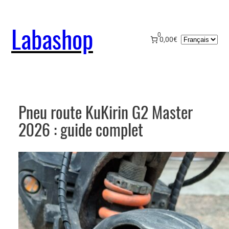
Aller
au
Labashop
contenu
0
Choisir
0,00€
une
langue
Pneu route KuKirin G2 Master
2026 : guide complet