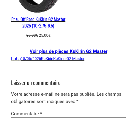
Pneu Off Road KuKirin G2 Master
2025 (10×2.75-6.5)
Le
Le
35,00
€
25,00
€
prix
prix
initial
actuel
Voir plus de pièces KuKirin G2 Master
était :
est :
Laba
15/06/2026
KuKirin
KuKirin G2 Master
35,00€.
25,00€.
Laisser un commentaire
Votre adresse e-mail ne sera pas publiée.
Les champs
obligatoires sont indiqués avec
*
Commentaire
*