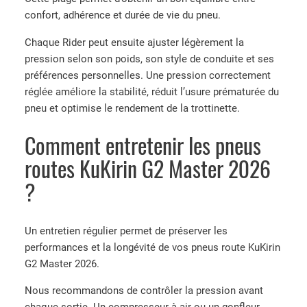
e
confort, adhérence et durée de vie du pneu.
K
Chaque Rider peut ensuite ajuster légèrement la
u
pression selon son poids, son style de conduite et ses
K
préférences personnelles. Une pression correctement
i
réglée améliore la stabilité, réduit l’usure prématurée du
r
pneu et optimise le rendement de la trottinette.
i
n
Comment entretenir les pneus
G
routes KuKirin G2 Master 2026
2
M
?
a
s
t
Un entretien régulier permet de préserver les
e
performances et la longévité de vos pneus route KuKirin
r
G2 Master 2026.
2
Nous recommandons de contrôler la pression avant
0