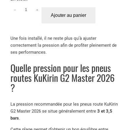
−
+
q
Ajouter au panier
u
a
n
Une fois installé, il ne reste plus qu’à ajuster
t
correctement la pression afin de profiter pleinement de
i
ses performances.
t
é
Quelle pression pour les pneus
d
e
routes KuKirin G2 Master 2026
P
?
n
e
u
La pression recommandée pour les pneus route KuKirin
R
G2 Master 2026 se situe généralement entre
3 et 3,5
o
bars
.
u
t
Cette plage permet d’obtenir un bon équilibre entre