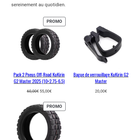
sereinement au quotidien.
PRODUIT
PROMO
EN
PROMOTION
Pack 2 Pneus Off-Road KuKirin
Bague de verrouillage KuKirin G2
G2 Master 2025 (10×2.75-6.5)
Master
Le
Le
60,00
€
55,00
€
20,00
€
prix
prix
initial
actuel
PRODUIT
PROMO
était :
est :
EN
60,00€.
55,00€.
PROMOTION