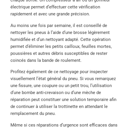
chaque sortie. Un compresseur à air ou un gonfleur
2
électrique permet d’effectuer cette vérification
6
rapidement et avec une grande précision.
(
8
Au moins une fois par semaine, il est conseillé de
0
nettoyer les pneus à l’aide d’une brosse légèrement
/
humidifiée et d’un nettoyant adapté. Cette opération
6
permet d’éliminer les petits cailloux, feuilles mortes,
5
poussières et autres débris susceptibles de rester
–
coincés dans la bande de roulement.
6
.
Profitez également de ce nettoyage pour inspecter
5
visuellement l’état général du pneu. Si vous remarquez
)
une fissure, une coupure ou un petit trou, l’utilisation
d’une bombe anti-crevaison ou d’une mèche de
réparation peut constituer une solution temporaire afin
de continuer à utiliser la trottinette en attendant le
remplacement du pneu.
Même si ces réparations d’urgence sont efficaces dans