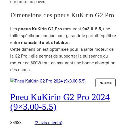
sur route ou pavés.
Dimensions des pneus KuKirin G2 Pro
Les
pneus KuKirin G2 Pro
mesurent
9×3.0-5.5
, une
taille spécifique conçue pour garantir le parfait équilibre
entre
maniabilité et stabilité
.
Cette dimension est optimisée pour la jante moteur de
la G2 Pro : elle permet de supporter la puissance du
moteur de 600W tout en assurant une bonne absorption
des chocs.
P
PROMO
R
Pneu KuKirin G2 Pro 2024
O
D
(9×3.00-5.5)
U
I
T
(2 avis clients)
E