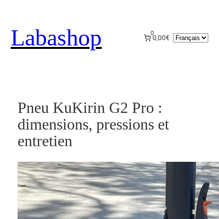
Aller
au
Labashop
contenu
0
Choisir
0,00€
une
langue
Pneu KuKirin G2 Pro :
dimensions, pressions et
entretien