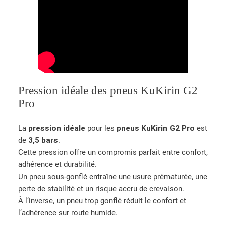
3
.
0
0
-
5
.
Pression idéale des pneus KuKirin G2
5
Pro
)
La
pression idéale
pour les
pneus KuKirin G2 Pro
est
de
3,5 bars
.
Cette pression offre un compromis parfait entre confort,
adhérence et durabilité.
Un pneu sous-gonflé entraîne une usure prématurée, une
perte de stabilité et un risque accru de crevaison.
À l’inverse, un pneu trop gonflé réduit le confort et
l’adhérence sur route humide.