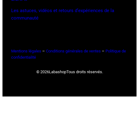
Les astuces, vidéos et retours d’expériences de la
communauté
Mentions légales
–
Conditions générales de ventes
–
Politique de
confidentialité
© 2026
Labashop
Tous droits réservés.