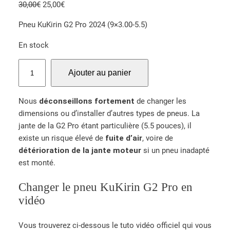
Noté
2
5.00
L
L
30,00
€
25,00
€
N
sur 5 basé
e
e
P
Pneu KuKirin G2 Pro 2024 (9×3.00-5.5)
R
sur
notations
p
p
O
client
r
r
En stock
M
i
i
O
q
x
x
T
Ajouter au panier
u
i
a
I
a
n
c
O
Nous
déconseillons fortement
de changer les
n
i
t
N
dimensions ou d’installer d’autres types de pneus. La
t
t
u
jante de la G2 Pro étant particulière (5.5 pouces), il
i
i
e
existe un risque élevé de
fuite d’air
, voire de
t
a
l
détérioration de la jante moteur
si un pneu inadapté
é
l
e
est monté.
d
é
s
e
t
t
Changer le pneu KuKirin G2 Pro en
P
a
vidéo
n
i
:
e
t
2
u
Vous trouverez ci-dessous le tuto vidéo officiel qui vous
5