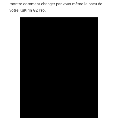
K
montre comment changer par vous même le pneu de
:
,
u
votre KuKirin G2 Pro.
3
0
K
0
0
i
,
€
r
0
.
i
0
n
€
G
.
2
P
r
o
2
0
2
4
(
9
×