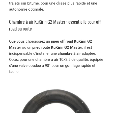
3
0
e
trajets sur bitume, pour une glisse plus rapide et une
,
€
K
autonomie optimale.
0
.
u
0
K
Chambre à air KuKirin G2 Master : essentielle pour off
€
i
road ou route
.
r
i
Que vous choisissiez un
pneu off road KuKirin G2
n
Master
ou un
pneu route KuKirin G2 Master
, il est
G
indispensable d’installer une
chambre à air
adaptée.
2
Optez pour une chambre à air 10×2.5 de qualité, équipée
M
d’une valve coudée à 90° pour un gonflage rapide et
a
facile.
s
t
e
r
2
0
2