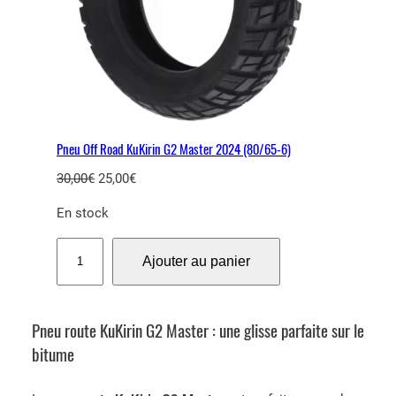
Pneu Off Road KuKirin G2 Master 2024 (80/65-6)
L
L
30,00
€
25,00
€
e
e
En stock
p
p
r
r
q
Ajouter au panier
i
i
u
x
x
a
i
a
n
n
c
Pneu route KuKirin G2 Master : une glisse parfaite sur le
t
i
t
bitume
i
t
u
t
i
e
é