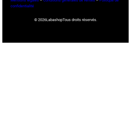
Mentions légales
–
Conditions générales de ventes
–
Politique de
confidentialité
© 2026
Labashop
Tous droits réservés.