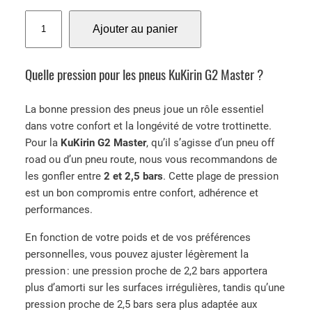
5
r
r
q
-
Ajouter au panier
i
i
u
6
x
x
a
)
i
a
n
Quelle pression pour les pneus KuKirin G2 Master ?
n
c
t
i
t
i
La bonne pression des pneus joue un rôle essentiel
t
u
t
dans votre confort et la longévité de votre trottinette.
i
e
é
Pour la
KuKirin G2 Master
, qu’il s’agisse d’un pneu off
a
l
d
road ou d’un pneu route, nous vous recommandons de
l
e
e
les gonfler entre
2 et 2,5 bars
. Cette plage de pression
é
s
P
est un bon compromis entre confort, adhérence et
t
t
n
performances.
a
e
i
:
u
En fonction de votre poids et de vos préférences
t
2
R
personnelles, vous pouvez ajuster légèrement la
5
o
pression : une pression proche de 2,2 bars apportera
:
,
u
plus d’amorti sur les surfaces irrégulières, tandis qu’une
3
0
t
pression proche de 2,5 bars sera plus adaptée aux