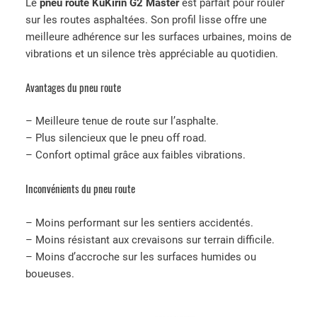
Le
pneu route KuKirin G2 Master
est parfait pour rouler
a
l
d
sur les routes asphaltées. Son profil lisse offre une
l
e
e
meilleure adhérence sur les surfaces urbaines, moins de
é
s
P
vibrations et un silence très appréciable au quotidien.
t
t
n
a
e
Avantages du pneu route
i
:
u
t
2
O
– Meilleure tenue de route sur l’asphalte.
5
f
– Plus silencieux que le pneu off road.
:
,
f
– Confort optimal grâce aux faibles vibrations.
3
0
R
0
0
o
Inconvénients du pneu route
,
€
a
0
.
d
– Moins performant sur les sentiers accidentés.
0
K
– Moins résistant aux crevaisons sur terrain difficile.
€
u
– Moins d’accroche sur les surfaces humides ou
.
K
boueuses.
i
r