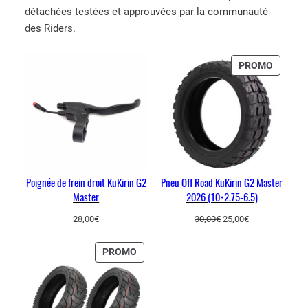
détachées testées et approuvées par la communauté
t
des Riders.
i
t
é
PRODUI
PROMO
d
EN
PROMO
e
C
h
a
m
b
Poignée de frein droit KuKirin G2
Pneu Off Road KuKirin G2 Master
r
Master
2026 (10×2.75-6.5)
e
Le
Le
28,00
€
30,00
€
25,00
€
à
prix
prix
a
initial
actuel
PRODUIT
PROMO
était :
est :
i
EN
30,00€.
25,00€.
r
PROMOTION
K