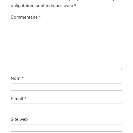
1
obligatoires sont indiqués avec
*
0
Commentaire
*
×
2
.
5
)
Nom
*
E-mail
*
Site web