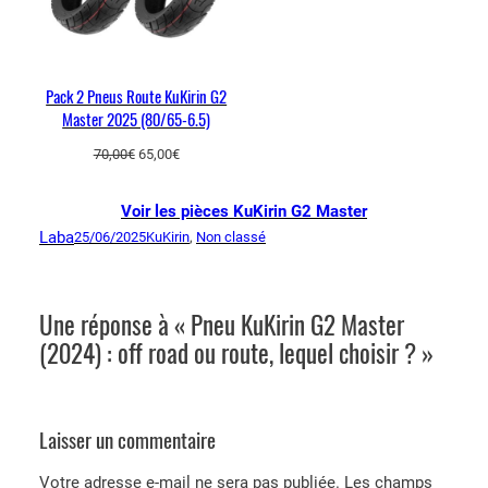
u
K
i
r
Pack 2 Pneus Route KuKirin G2
i
Master 2025 (80/65-6.5)
n
Le
Le
70,00
€
65,00
€
G
prix
prix
2
initial
actuel
Voir les pièces KuKirin G2 Master
M
était :
est :
Laba
a
25/06/2025
KuKirin
, 
Non classé
70,00€.
65,00€.
s
t
e
Une réponse à « Pneu KuKirin G2 Master
r
(2024) : off road ou route, lequel choisir ? »
2
0
2
Laisser un commentaire
4
(
Votre adresse e-mail ne sera pas publiée.
Les champs