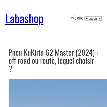
Aller
au
Labashop
contenu
0
Choisir
0,00€
une
langue
Pneu KuKirin G2 Master (2024) :
off road ou route, lequel choisir
?