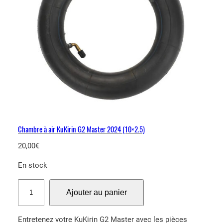
4
(
8
0
/
6
5
–
6
)
Chambre à air KuKirin G2 Master 2024 (10×2.5)
20,00
€
En stock
q
Ajouter au panier
u
a
Entretenez votre KuKirin G2 Master avec les pièces
n