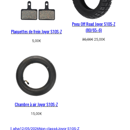
Pneu Off Road Joyor S10S-Z
(80/65–6)
Plaquettes de frein Joyor S10S-Z
Le
Le
30,00
€
25,00
€
5,00
€
prix
prix
initial
actuel
était :
est :
30,00€.
25,00€.
Chambre à air Joyor S10S-Z
15,00
€
Laba
12/05/2026
Non classé
Joyor S10S-Z