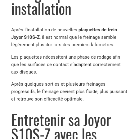
installation
u
e
t
t
Après l’installation de nouvelles
plaquettes de frein
e
Joyor S10S-Z
, il est normal que le freinage semble
s
légèrement plus dur lors des premiers kilomètres.
d
e
Les plaquettes nécessitent une phase de rodage afin
f
que les surfaces de contact s’adaptent correctement
r
aux disques.
e
Après quelques sorties et plusieurs freinages
i
progressifs, le freinage devient plus fluide, plus puissant
n
et retrouve son efficacité optimale.
J
o
Entretenir sa Joyor
y
o
S10S-Z avec les
r
S