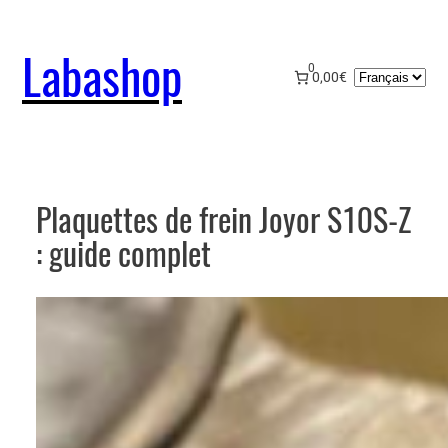
Aller
au
Labashop
contenu
0
Choisir
0,00€
une
langue
Plaquettes de frein Joyor S10S-Z
: guide complet