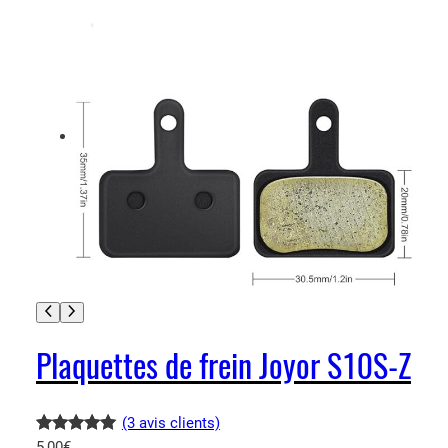
Plaquettes de frein Joyor S10S-Z
(3 avis clients)
Noté
3
5.00
5,00
€