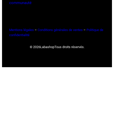
communauté
Mentions légales
–
Conditions générales de ventes
–
Politique de
confidentialité
© 2026
Labashop
Tous droits réservés.