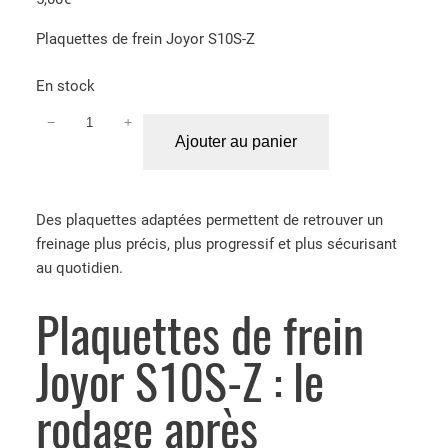
sur 5
Plaquettes de frein Joyor S10S-Z
basé sur
notations
En stock
client
−
+
q
Ajouter au panier
u
a
n
Des plaquettes adaptées permettent de retrouver un
t
freinage plus précis, plus progressif et plus sécurisant
i
au quotidien.
t
é
Plaquettes de frein
d
e
Joyor S10S-Z : le
P
l
rodage après
a
q