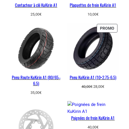
Contacteur à clé KuKirin A1
Plaquettes de frein KuKirin A1
25,00
€
10,00
€
PRODUI
PROMO
EN
PROMO
Pneu Route KuKirin A1 (80/65–
Pneu KuKirin A1 (10×2.75-6.5)
6.5)
Le
Le
40,00
€
28,00
€
prix
prix
35,00
€
initial
actuel
était :
est :
40,00€.
28,00€.
Poignées de frein KuKirin A1
40,00
€