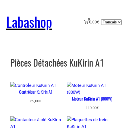
Aller
au
Labashop
contenu
0
Choisir
0,00€
une
langue
Pièces Détachées KuKirin A1
Contrôleur KuKirin A1
Moteur KuKirin A1 (800W)
69,00
€
119,00
€