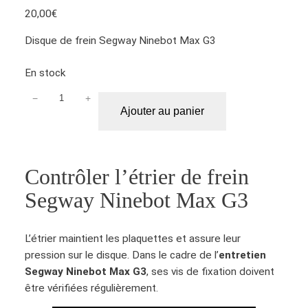
20,00
€
Disque de frein Segway Ninebot Max G3
En stock
−
+
q
Ajouter au panier
u
a
n
t
Contrôler l’étrier de frein
i
Segway Ninebot Max G3
t
é
d
L’étrier maintient les plaquettes et assure leur
e
pression sur le disque. Dans le cadre de l’
entretien
D
Segway Ninebot Max G3
, ses vis de fixation doivent
i
être vérifiées régulièrement.
s