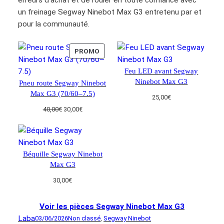
erreurs d’achat et de rouler en toute confiance avec
un freinage Segway Ninebot Max G3 entretenu par et
pour la communauté.
PRODUIT
PROMO
EN
Feu LED avant Segway
PROMOTION
Ninebot Max G3
Pneu route Segway Ninebot
Max G3 (70/60–7.5)
25,00
€
Le
Le
40,00
€
30,00
€
prix
prix
initial
actuel
était :
est :
40,00€.
30,00€.
Béquille Segway Ninebot
Max G3
30,00
€
Voir les pièces Segway Ninebot Max G3
Laba
03/06/2026
Non classé
, 
Segway Ninebot