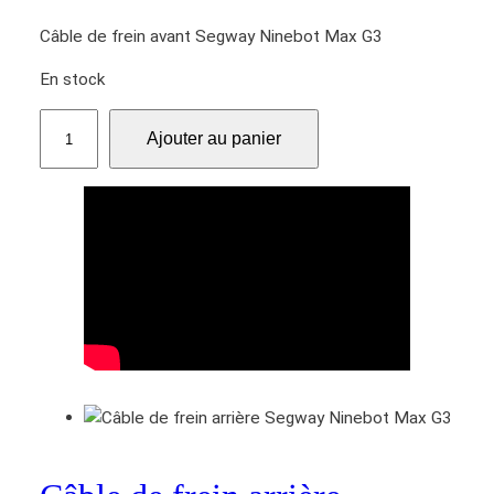
M
a
Câble de frein avant Segway Ninebot Max G3
x
En stock
G
3
q
Ajouter au panier
u
a
n
t
i
t
é
d
e
C
â
b
l
e