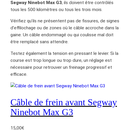
Segway Ninebot Max G3
, ils doivent être contrôlés
d
tous les 500 kilomètres ou tous les trois mois.
r
o
Vérifiez qu’ils ne présentent pas de fissures, de signes
i
d’effilochage ou de zones où le câble accroche dans la
t
gaine. Un câble endommagé ou qui coulisse mal doit
S
être remplacé sans attendre.
e
Testez également la tension en pressant le levier. Si la
g
course est trop longue ou trop dure, un réglage est
w
nécessaire pour retrouver un freinage progressif et
a
efficace.
y
N
i
n
Câble de frein avant Segway
e
Ninebot Max G3
b
o
t
15,00
€