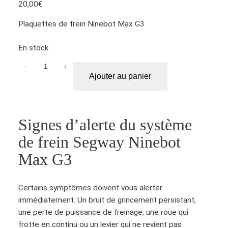
Noté
5
5.00
20,00
€
sur 5 basé
Plaquettes de frein Ninebot Max G3
sur
notations
client
En stock
−
+
q
Ajouter au panier
u
a
n
t
Signes d’alerte du système
i
de frein Segway Ninebot
t
é
Max G3
d
e
Certains symptômes doivent vous alerter
P
immédiatement. Un bruit de grincement persistant,
l
une perte de puissance de freinage, une roue qui
a
frotte en continu ou un levier qui ne revient pas
q