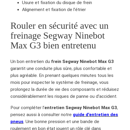
y
Usure et fixation du disque de frein
N
Alignement et fixation de l’étrier
i
n
Rouler en sécurité avec un
e
freinage Segway Ninebot
b
Max G3 bien entretenu
o
t
M
Un bon entretien du
frein Segway Ninebot Max G3
a
garantit une conduite plus sûre, plus confortable et
x
plus agréable. En prenant quelques minutes tous les
G
mois pour inspecter le système de freinage, vous
3
prolongez la durée de vie des composants et réduisez
considérablement les risques de panne ou d’accident.
Pour compléter l’
entretien Segway Ninebot Max G3
,
pensez aussi à consulter notre
guide d’entretien des
pneus
. Une bonne pression et une bande de
roulement en bon état jouent un rôle clé dans