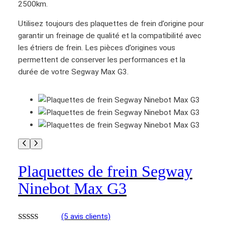
g
2500km.
w
Utilisez toujours des plaquettes de frein d’origine pour
a
garantir un freinage de qualité et la compatibilité avec
y
les étriers de frein. Les pièces d’origines vous
N
permettent de conserver les performances et la
i
durée de votre Segway Max G3.
n
e
b
o
t
M
a
x
Plaquettes de frein Segway
G
Ninebot Max G3
3
(5 avis clients)