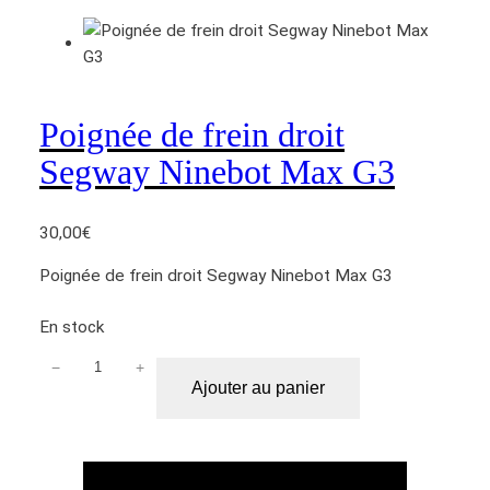
e
d
e
f
r
Poignée de frein droit
e
Segway Ninebot Max G3
i
n
g
30,00
€
a
u
Poignée de frein droit Segway Ninebot Max G3
c
h
En stock
e
−
+
q
S
Ajouter au panier
u
e
a
g
n
w
t
a