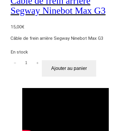
Câble de frein arrière
d
Segway Ninebot Max G3
e
f
15,00
€
r
e
Câble de frein arrière Segway Ninebot Max G3
i
n
En stock
a
v
−
+
q
Ajouter au panier
a
u
n
a
t
n
S
t
e
i
g
t
w
é
a
d
y
e