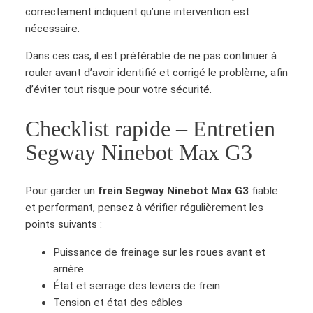
correctement indiquent qu’une intervention est
u
nécessaire.
e
t
Dans ces cas, il est préférable de ne pas continuer à
t
rouler avant d’avoir identifié et corrigé le problème, afin
e
d’éviter tout risque pour votre sécurité.
s
d
Checklist rapide – Entretien
e
Segway Ninebot Max G3
f
r
e
Pour garder un
frein Segway Ninebot Max G3
fiable
i
et performant, pensez à vérifier régulièrement les
n
points suivants :
S
e
Puissance de freinage sur les roues avant et
g
arrière
w
État et serrage des leviers de frein
a
Tension et état des câbles