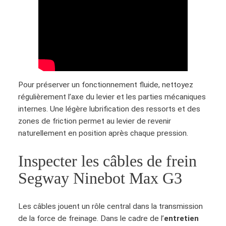
i
y
t
N
é
i
d
n
e
e
P
b
o
o
Pour préserver un fonctionnement fluide, nettoyez
i
t
régulièrement l’axe du levier et les parties mécaniques
g
M
internes. Une légère lubrification des ressorts et des
n
a
zones de friction permet au levier de revenir
é
x
naturellement en position après chaque pression.
e
G
d
3
Inspecter les câbles de frein
e
Segway Ninebot Max G3
f
r
e
Les câbles jouent un rôle central dans la transmission
i
de la force de freinage. Dans le cadre de l’
entretien
n