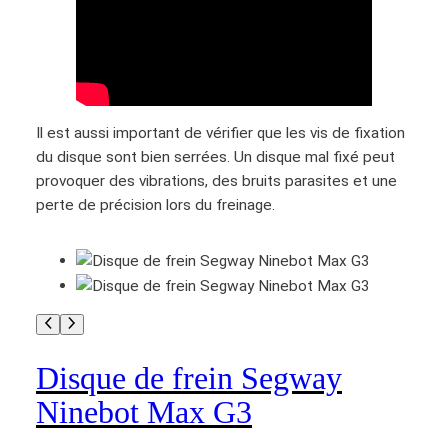
S
e
g
w
a
Il est aussi important de vérifier que les vis de fixation
y
du disque sont bien serrées. Un disque mal fixé peut
N
provoquer des vibrations, des bruits parasites et une
i
perte de précision lors du freinage.
n
e
b
o
t
M
a
Disque de frein Segway
x
G
Ninebot Max G3
3