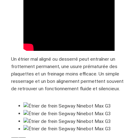
q
u
e
d
e
f
r
e
Un étrier mal aligné ou desserré peut entraîner un
i
frottement permanent, une usure prématurée des
n
plaquettes et un freinage moins efficace. Un simple
S
resserrage et un bon alignement permettent souvent
e
de retrouver un fonctionnement fluide et silencieux.
g
w
a
y
N
i
n