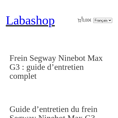
Aller
au
Labashop
contenu
0
Choisir
0,00€
une
langue
Frein Segway Ninebot Max
G3 : guide d’entretien
complet
Guide d’entretien du frein