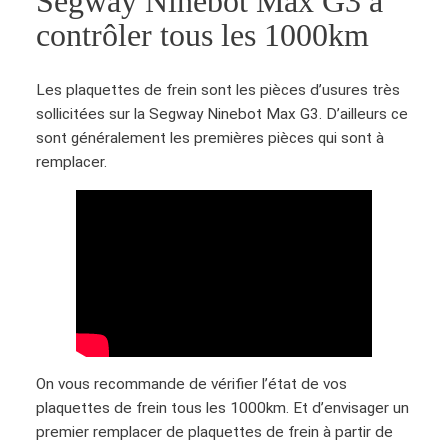
Segway Ninebot Max G3 à
é
contrôler tous les 1000km
d
e
Les plaquettes de frein sont les pièces d’usures très
É
sollicitées sur la Segway Ninebot Max G3. D’ailleurs ce
t
sont généralement les premières pièces qui sont à
r
remplacer.
i
e
r
d
e
f
r
e
i
n
On vous recommande de vérifier l’état de vos
S
plaquettes de frein tous les 1000km. Et d’envisager un
e
premier remplacer de plaquettes de frein à partir de