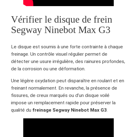
N
C
i
â
Vérifier le disque de frein
n
b
e
l
Segway Ninebot Max G3
b
e
o
d
t
Le disque est soumis à une forte contrainte à chaque
e
M
freinage. Un contrôle visuel régulier permet de
f
a
détecter une usure irrégulière, des rainures profondes,
r
x
de la corrosion ou une déformation.
e
G
i
Une légère oxydation peut disparaître en roulant et en
3
n
freinant normalement. En revanche, la présence de
a
fissures, de creux marqués ou d’un disque voilé
r
impose un remplacement rapide pour préserver la
r
qualité du
freinage Segway Ninebot Max G3
.
i
è
r
e