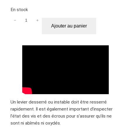
En stock
−
+
q
Ajouter au panier
u
a
n
t
i
t
é
d
e
P
o
Un levier desserré ou instable doit être resserré
i
rapidement. Il est également important d’inspecter
g
l’état des vis et des écrous pour s’assurer qu’ils ne
n
sont ni abîmés ni oxydés.
é