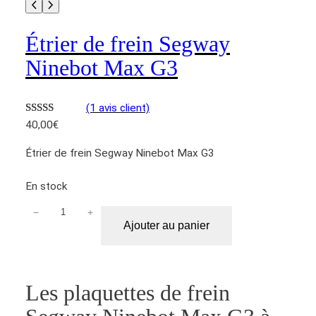
e
b
Étrier de frein Segway
o
Ninebot Max G3
t
M
a
(1 avis client)
x
Noté
1
5.00
40,00
€
G
sur 5 basé
3
Étrier de frein Segway Ninebot Max G3
sur
notation
client
En stock
−
+
q
Ajouter au panier
u
a
n
t
Les plaquettes de frein
i
t