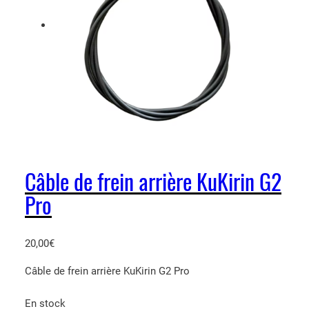
n
t
K
u
K
i
r
i
n
G
2
Câble de frein arrière KuKirin G2
P
Pro
r
o
2
20,00
€
0
2
Câble de frein arrière KuKirin G2 Pro
4
En stock