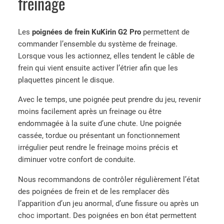
freinage
d
2
e
P
Les
poignées de frein KuKirin G2 Pro
permettent de
C
r
commander l’ensemble du système de freinage.
â
o
Lorsque vous les actionnez, elles tendent le câble de
b
frein qui vient ensuite activer l’étrier afin que les
l
plaquettes pincent le disque.
e
d
Avec le temps, une poignée peut prendre du jeu, revenir
e
moins facilement après un freinage ou être
f
endommagée à la suite d’une chute. Une poignée
r
cassée, tordue ou présentant un fonctionnement
e
irrégulier peut rendre le freinage moins précis et
i
diminuer votre confort de conduite.
n
a
Nous recommandons de contrôler régulièrement l’état
v
des poignées de frein et de les remplacer dès
a
l’apparition d’un jeu anormal, d’une fissure ou après un
n
choc important. Des poignées en bon état permettent