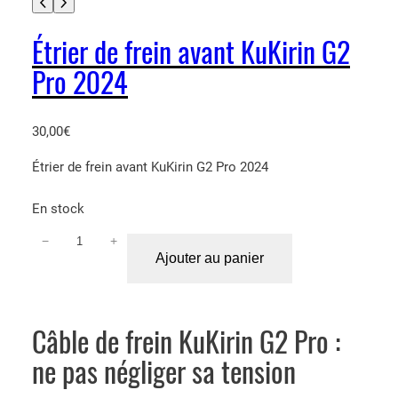
Étrier de frein avant KuKirin G2
Pro 2024
30,00
€
Étrier de frein avant KuKirin G2 Pro 2024
En stock
−
+
q
Ajouter au panier
u
a
n
t
Câble de frein KuKirin G2 Pro :
i
ne pas négliger sa tension
t
é