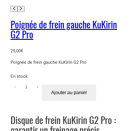
i
r
i
Poignée de frein gauche KuKirin
n
G2 Pro
G
2
P
25,00
€
r
o
Poignée de frein gauche KuKirin G2 Pro
En stock
−
+
q
Ajouter au panier
u
a
n
t
Disque de frein KuKirin G2 Pro :
i
garantir un freinage précis
t