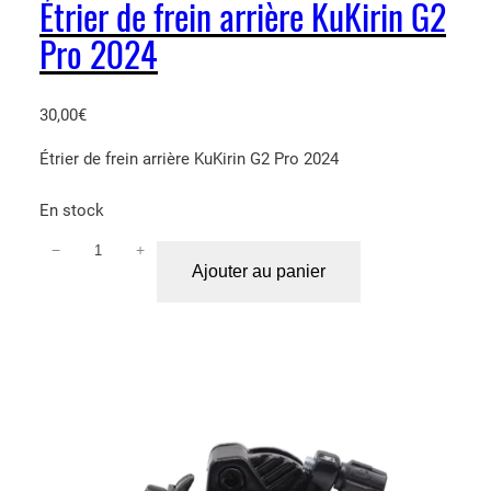
Étrier de frein arrière KuKirin G2
Pro 2024
30,00
€
Étrier de frein arrière KuKirin G2 Pro 2024
En stock
−
+
q
Ajouter au panier
u
a
n
t
i
t
é
d
e