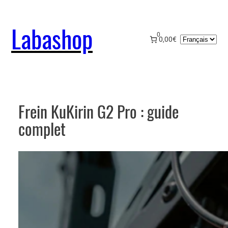
Aller
au
Labashop
contenu
0
Choisir
0,00€
une
langue
Frein KuKirin G2 Pro : guide
complet