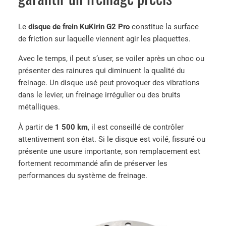
é
d
Le
disque de frein KuKirin G2 Pro
constitue la surface
e
de friction sur laquelle viennent agir les plaquettes.
P
o
Avec le temps, il peut s’user, se voiler après un choc ou
i
présenter des rainures qui diminuent la qualité du
g
freinage. Un disque usé peut provoquer des vibrations
n
dans le levier, un freinage irrégulier ou des bruits
é
métalliques.
e
À partir de
1 500 km
, il est conseillé de contrôler
d
attentivement son état. Si le disque est voilé, fissuré ou
e
présente une usure importante, son remplacement est
f
fortement recommandé afin de préserver les
r
performances du système de freinage.
e
i
n
g