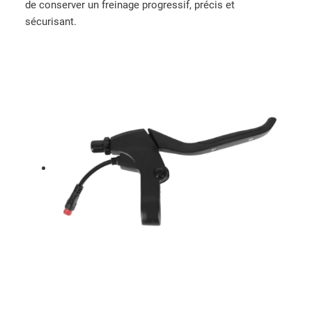
t
de conserver un freinage progressif, précis et
K
sécurisant.
u
K
i
r
i
n
G
2
P
r
o