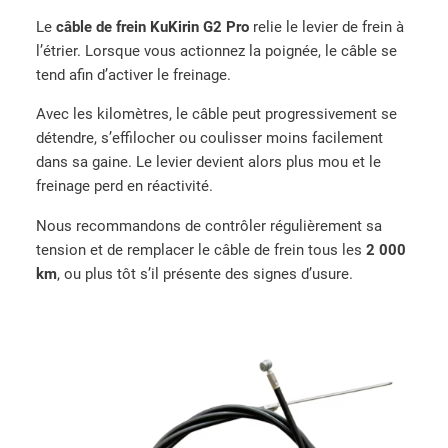
d
Le
câble de frein KuKirin G2 Pro
relie le levier de frein à
e
l’étrier. Lorsque vous actionnez la poignée, le câble se
É
tend afin d’activer le freinage.
t
r
Avec les kilomètres, le câble peut progressivement se
i
détendre, s’effilocher ou coulisser moins facilement
e
dans sa gaine. Le levier devient alors plus mou et le
r
freinage perd en réactivité.
d
Nous recommandons de contrôler régulièrement sa
e
tension et de remplacer le câble de frein tous les
2 000
f
km
, ou plus tôt s’il présente des signes d’usure.
r
e
i
n
a
v
a