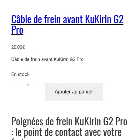
r
e
Câble de frein avant KuKirin G2
i
Pro
n
a
r
20,00
€
r
i
Câble de frein avant KuKirin G2 Pro
è
r
En stock
e
−
+
q
K
Ajouter au panier
u
u
a
K
n
i
t
r
Poignées de frein KuKirin G2 Pro
i
i
: le point de contact avec votre
t
n
é
G