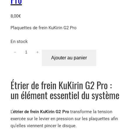
8,00
€
Plaquettes de frein KuKirin G2 Pro
En stock
−
+
q
Ajouter au panier
u
a
n
t
Étrier de frein KuKirin G2 Pro :
i
un élément essentiel du système
t
é
d
L’
étrier de frein KuKirin G2 Pro
transforme la tension
e
exercée sur le levier en pression sur les plaquettes afin
P
qu’elles viennent pincer le disque.
l