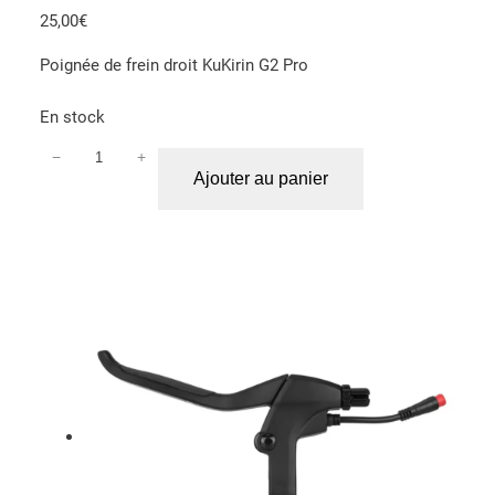
25,00
€
Poignée de frein droit KuKirin G2 Pro
En stock
−
+
q
Ajouter au panier
u
a
n
t
i
t
é
d
e
P
o
i