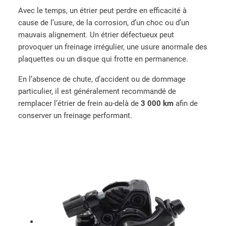
a
Avec le temps, un étrier peut perdre en efficacité à
q
cause de l’usure, de la corrosion, d’un choc ou d’un
u
mauvais alignement. Un étrier défectueux peut
e
provoquer un freinage irrégulier, une usure anormale des
t
plaquettes ou un disque qui frotte en permanence.
t
En l’absence de chute, d’accident ou de dommage
e
particulier, il est généralement recommandé de
s
remplacer l’étrier de frein au-delà de
3 000 km
afin de
d
conserver un freinage performant.
e
f
r
e
i
n
K
u
K