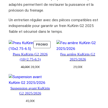
i
adaptés permettent de restaurer la puissance et la
r
précision du freinage.
i
n
Un entretien régulier avec des pièces compatibles est
G
indispensable pour garantir un frein KuKirin G2 2025
2
fiable et sécurisé dans le temps.
(
1
PRODUIT
PROMO
6
EN
0
Pneu KuKirin G2 2026
Feu arrière KuKirin G2
PROMOTION
(10×2.75-6.5)
2025/2026
m
m
Le
Le
40,00
€
28,00
€
29,00
€
)
prix
prix
initial
actuel
était :
est :
40,00€.
28,00€.
Suspension avant KuKirin
G2 2025/2026
45,00
€