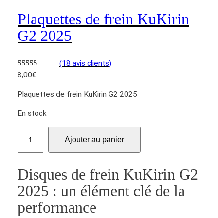
Plaquettes de frein KuKirin
G2 2025
(18 avis clients)
Noté
18
5.00
8,00
€
sur 5 basé
Plaquettes de frein KuKirin G2 2025
sur
notations
client
En stock
q
Ajouter au panier
u
a
n
Disques de frein KuKirin G2
t
2025 : un élément clé de la
i
t
performance
é