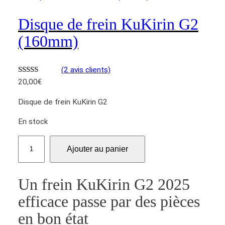
K
Disque de frein KuKirin G2
u
K
(160mm)
i
r
(2 avis clients)
i
Noté
2
5.00
20,00
€
n
sur 5 basé
G
Disque de frein KuKirin G2
sur
notations
2
client
2
En stock
0
q
2
Ajouter au panier
u
5
a
n
Un frein KuKirin G2 2025
t
efficace passe par des pièces
i
t
en bon état