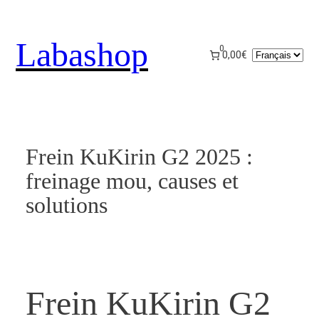
Aller
au
Labashop
contenu
0
Choisir
0,00€
une
langue
Frein KuKirin G2 2025 :
freinage mou, causes et
solutions
Frein KuKirin G2