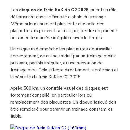
d
Les
disques de frein KuKirin G2 2025
jouent un rôle
e
déterminant dans l’efficacité globale du freinage.
P
Même si leur usure est plus lente que celle des
l
plaquettes, ils peuvent se marquer, perdre en planéité
a
ou s’user de manière irrégulière avec le temps.
q
u
Un disque usé empêche les plaquettes de travailler
e
correctement, ce qui se traduit par un freinage moins
t
puissant, parfois irrégulier, et une sensation de
t
freinage mou. Cela affecte directement la précision et
e
la sécurité du frein KuKirin G2 2025.
s
d
Après 500 km, un contrôle visuel des disques est
e
fortement conseillé, en particulier lors du
f
remplacement des plaquettes. Un disque fatigué doit
r
être remplacé pour garantir un freinage constant et
e
fiable.
i
n