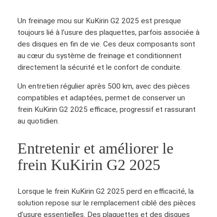
é
d
Un freinage mou sur KuKirin G2 2025 est presque
e
toujours lié à l’usure des plaquettes, parfois associée à
D
des disques en fin de vie. Ces deux composants sont
i
au cœur du système de freinage et conditionnent
s
directement la sécurité et le confort de conduite.
q
u
Un entretien régulier après 500 km, avec des pièces
e
compatibles et adaptées, permet de conserver un
d
frein KuKirin G2 2025 efficace, progressif et rassurant
e
au quotidien.
f
r
Entretenir et améliorer le
e
frein KuKirin G2 2025
i
n
K
Lorsque le frein KuKirin G2 2025 perd en efficacité, la
u
solution repose sur le remplacement ciblé des pièces
K
d’usure essentielles. Des plaquettes et des disques