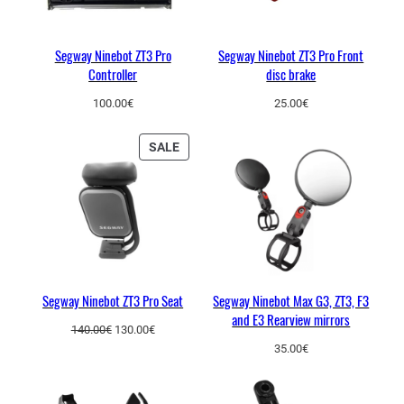
Segway Ninebot ZT3 Pro
Segway Ninebot ZT3 Pro Front
Controller
disc brake
100.00
€
25.00
€
PRODUCT
SALE
ON
SALE
Segway Ninebot ZT3 Pro Seat
Segway Ninebot Max G3, ZT3, F3
and E3 Rearview mirrors
Original
Current
140.00
€
130.00
€
price
price
35.00
€
was:
is:
140.00€.
130.00€.