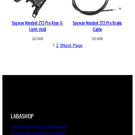
Segway Ninebot ZT3 Pro Rear X-
Segway Ninebot ZT3 Pro Brake
Light shell
Cable
20.00
€
20.00
€
1
2
3
Next Page
LABASHOP
KuKirin Community (+13k Riders)
Ninebot Community (+7k Riders)