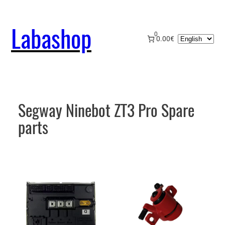
Skip
to
Labashop
content
0
Choose
0.00€
a
language
Segway Ninebot ZT3 Pro Spare
parts