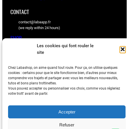
CONTACT
contact@labaapp.fr
(we reply within 24 hours)
SHOP
Les cookies qui font rouler le
KuKirin spare parts
site
Ninebot spare parts
Chez Labashop, on aime quand tout roule. Pour ça, on utilise quelques
BLOG
cookies : certains pour que le site fonctionne bien, d’autres pour mieux
comprendre vos trajets et partager avec vous les meilleurs nouveautés,
Tips, videos, and community feedback
tutos et bons plans trottinettes.
Vous pouvez accepter ou personnaliser vos choix, comme vous régleriez
votre trott’ avant de partir.
Accepter
Legal Notice
–
Termes & Conditions
–
Privacy Policy
Refuser
© 2026
Labashop
All rights reserved.