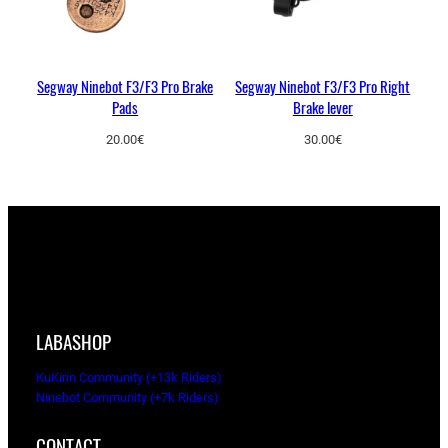
Segway Ninebot F3/F3 Pro Brake
Segway Ninebot F3/F3 Pro Right
Pads
Brake lever
20.00
€
30.00
€
LABASHOP
KuKirin Community (+13k Riders)
Ninebot Community (+7k Riders)
CONTACT