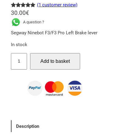
(1 customer review)
Rated
1
5.00
30.00
€
out of 5
A question ?
based on
Segway Ninebot F3/F3 Pro Left Brake lever
customer
rating
In stock
S
Add to basket
e
g
w
a
y
N
i
n
e
Description
b