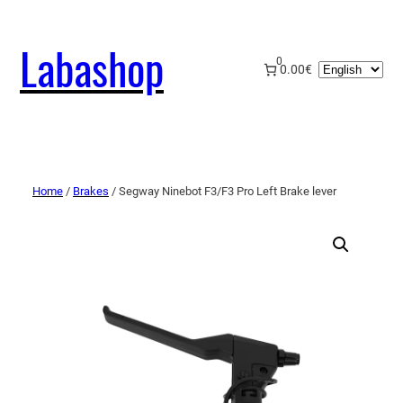
Labashop
0
Choose
0.00€
a
language
Home
/
Brakes
/ Segway Ninebot F3/F3 Pro Left Brake lever