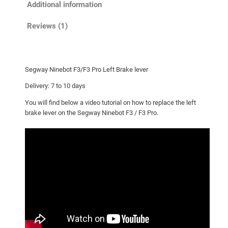
o
Additional information
t
F
Reviews (1)
3
/
F
Segway Ninebot F3/F3 Pro Left Brake lever
3
P
Delivery: 7 to 10 days
r
You will find below a video tutorial on how to replace the left
o
brake lever on the Segway Ninebot F3 / F3 Pro.
L
e
f
t
B
r
a
k
e