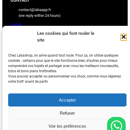
contact@labaapp.fr
(we reply within 24 hours)
SHOP
Les cookies qui font rouler le
KuKirin spare parts
site
Ninebot spare parts
Chez Labashop, on aime quand tout roule. Pour ça, on utilise quelques
BLOG
cookies : certains pour que le site fonctionne bien, d’autres pour mieux
comprendre vos trajets et partager avec vous les meilleurs nouveautés,
Tips, videos, and community feedback
tutos et bons plans trottinettes.
Vous pouvez accepter ou personnaliser vos choix, comme vous régleriez
votre trott’ avant de partir.
Accepter
Legal Notice
–
Termes & Conditions
–
Privacy Policy
Refuser
© 2026
Labashop
All rights reserved.
Voir les préférences