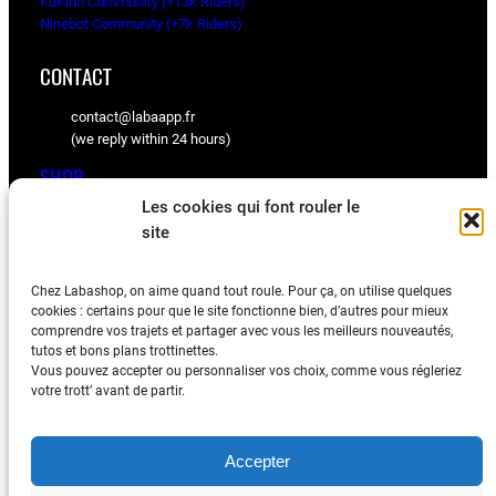
KuKirin Community (+13k Riders)
Ninebot Community (+7k Riders)
CONTACT
contact@labaapp.fr
(we reply within 24 hours)
SHOP
Les cookies qui font rouler le
KuKirin spare parts
site
Ninebot spare parts
Chez Labashop, on aime quand tout roule. Pour ça, on utilise quelques
BLOG
cookies : certains pour que le site fonctionne bien, d’autres pour mieux
comprendre vos trajets et partager avec vous les meilleurs nouveautés,
Tips, videos, and community feedback
tutos et bons plans trottinettes.
Vous pouvez accepter ou personnaliser vos choix, comme vous régleriez
votre trott’ avant de partir.
Accepter
Legal Notice
–
Termes & Conditions
–
Privacy Policy