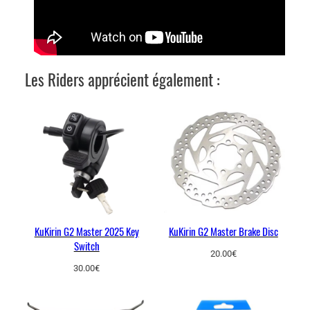
o
r
K
u
Les Riders apprécient également :
K
i
r
i
n
G
2
M
a
s
KuKirin G2 Master 2025 Key
KuKirin G2 Master Brake Disc
Switch
t
20.00
€
e
30.00
€
r
q