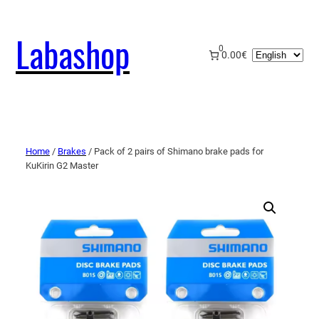
Labashop
0
Choose
0.00€
a
language
Home
/
Brakes
/ Pack of 2 pairs of Shimano brake pads for
KuKirin G2 Master