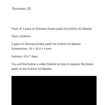
o
f
Reviews (0)
S
h
i
Pack of 2 pairs of Shimano brake pads for KuKirin G2 Master
m
a
Pack contents
n
2 pairs of Shimano brake pads for KuKirin G2 Master
o
Dimensions: 35 × 30.5 × 4 mm
b
Delivery: 4 to 7 days
r
You will find below a video tutorial on how to replace the brake
a
pads on the KuKirin G2 Master.
k
e
p
a
d
s
f