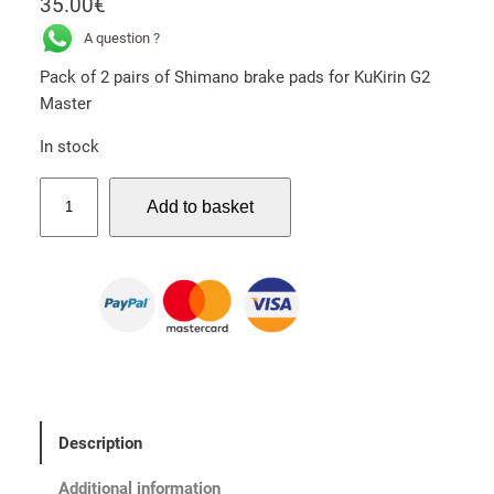
35.00
€
A question ?
Pack of 2 pairs of Shimano brake pads for KuKirin G2
Master
In stock
P
Add to basket
a
c
k
o
f
2
p
a
i
Description
r
s
Additional information