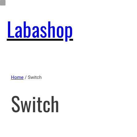
Labashop
Home
/ Switch
Switch