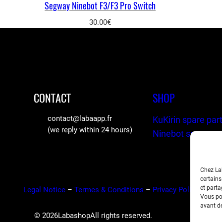
Segway Ninebot F3/F3 Pro Switch
30.00
€
CONTACT
SHOP
contact@labaapp.fr
KuKirin spare par
(we reply within 24 hours)
Ninebot spare pa
Chez Lab
certains
et parta
Legal Notice
–
Termes & Conditions
–
Privacy Policy
Vous pou
avant de
© 2026
Labashop
All rights reserved.