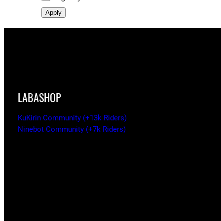
s
Apply
LABASHOP
KuKirin Community (+13k Riders)
Ninebot Community (+7k Riders)