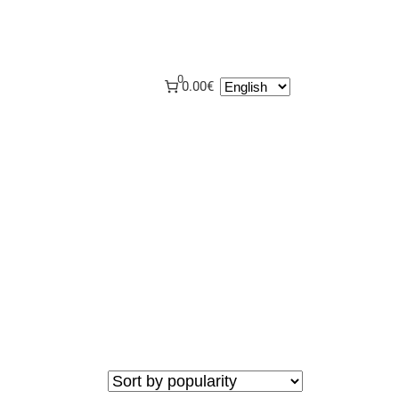
0
Choose
0.00€
a
language