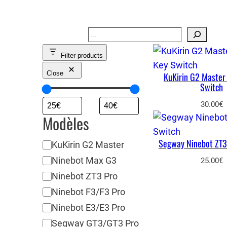
Recherche
Filter products
Close
KuKirin G2 Master
Switch
30.00
€
Modèles
Segway Ninebot ZT3
M
KuKirin G2 Master
o
Ninebot Max G3
25.00
€
d
Ninebot ZT3 Pro
è
Ninebot F3/F3 Pro
l
Ninebot E3/E3 Pro
e
Segway GT3/GT3 Pro