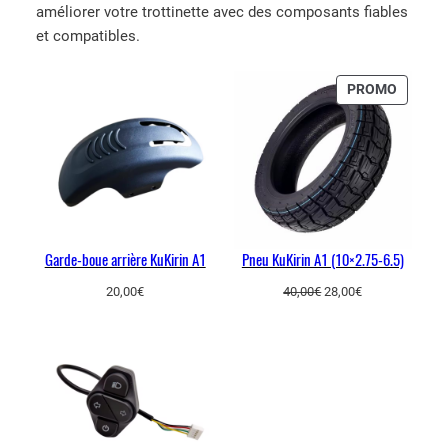
r
améliorer votre trottinette avec des composants fiables
i
et compatibles.
n
A
PRODUI
PROMO
1
EN
PROMO
Garde-boue arrière KuKirin A1
Pneu KuKirin A1 (10×2.75-6.5)
Le
Le
20,00
€
40,00
€
28,00
€
prix
prix
initial
actuel
était :
est :
40,00€.
28,00€.