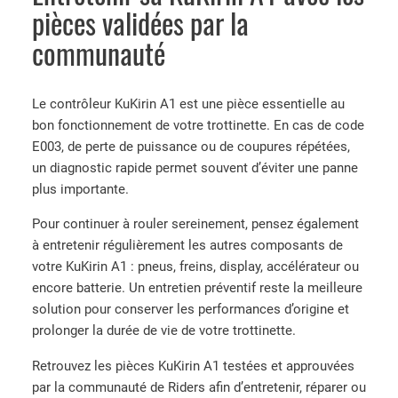
i
pièces validées par la
t
communauté
é
d
e
Le contrôleur KuKirin A1 est une pièce essentielle au
C
bon fonctionnement de votre trottinette. En cas de code
o
E003, de perte de puissance ou de coupures répétées,
n
un diagnostic rapide permet souvent d’éviter une panne
t
plus importante.
r
ô
Pour continuer à rouler sereinement, pensez également
l
à entretenir régulièrement les autres composants de
e
votre KuKirin A1 : pneus, freins, display, accélérateur ou
u
encore batterie. Un entretien préventif reste la meilleure
r
solution pour conserver les performances d’origine et
K
prolonger la durée de vie de votre trottinette.
u
K
Retrouvez les pièces KuKirin A1 testées et approuvées
i
par la communauté de Riders afin d’entretenir, réparer ou