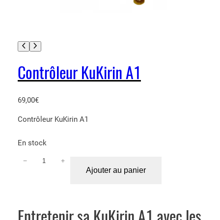
Contrôleur KuKirin A1
69,00
€
Contrôleur KuKirin A1
En stock
−
+
q
Ajouter au panier
u
a
n
t
Entretenir sa KuKirin A1 avec les