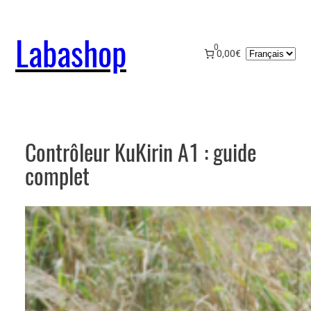
Aller
au
Labashop
contenu
0
Choisir
0,00€
une
langue
Contrôleur KuKirin A1 : guide
complet