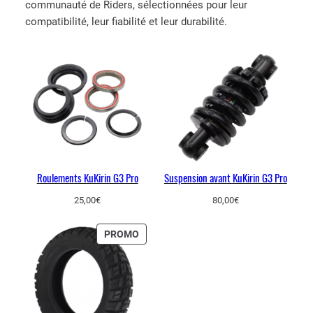
communauté de Riders, sélectionnées pour leur
u
compatibilité, leur fiabilité et leur durabilité.
r
à
c
l
é
K
u
K
i
Roulements KuKirin G3 Pro
Suspension avant KuKirin G3 Pro
r
i
25,00
€
80,00
€
n
G
PRODUIT
PROMO
EN
3
PROMOTION
P
r
o