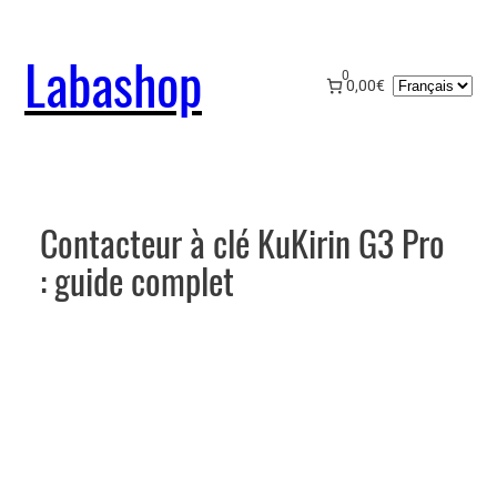
Aller
au
Labashop
contenu
0
Choisir
0,00€
une
langue
Contacteur à clé KuKirin G3 Pro
: guide complet