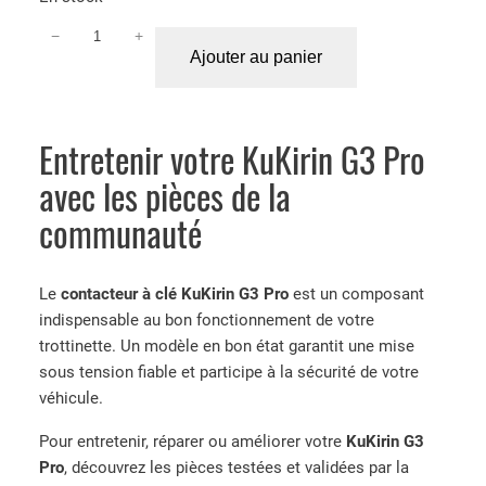
−
+
q
Ajouter au panier
u
a
n
t
Entretenir votre KuKirin G3 Pro
i
avec les pièces de la
t
communauté
é
d
e
Le
contacteur à clé KuKirin G3 Pro
est un composant
C
indispensable au bon fonctionnement de votre
o
trottinette. Un modèle en bon état garantit une mise
n
sous tension fiable et participe à la sécurité de votre
t
véhicule.
a
c
Pour entretenir, réparer ou améliorer votre
KuKirin G3
t
Pro
, découvrez les pièces testées et validées par la
e