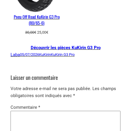
Pneu Off Road KuKirin G3 Pro
(80/65-6)
Le
Le
30,00
€
25,00
€
prix
prix
initial
actuel
Découvrir les pièces KuKirin G3 Pro
était :
est :
Laba
05/07/2026
KuKirin
KuKirin G3 Pro
30,00€.
25,00€.
Laisser un commentaire
Votre adresse e-mail ne sera pas publiée.
Les champs
obligatoires sont indiqués avec
*
Commentaire
*