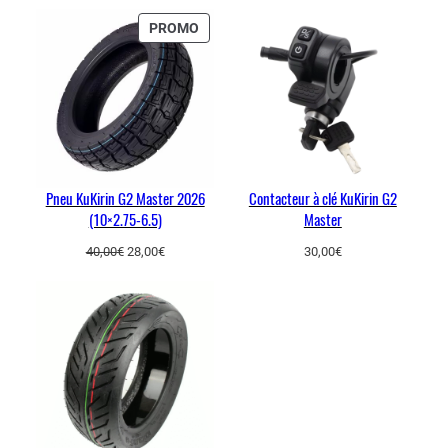
PRODUIT
PROMO
EN
PROMOTION
Pneu KuKirin G2 Master 2026
Contacteur à clé KuKirin G2
(10×2.75-6.5)
Master
Le
Le
40,00
€
28,00
€
30,00
€
prix
prix
initial
actuel
était :
est :
40,00€.
28,00€.