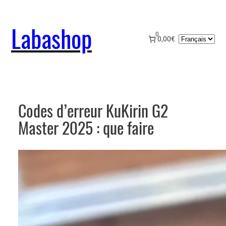
Aller
au
Labashop
contenu
0
Choisir
0,00€
une
langue
Codes d’erreur KuKirin G2
Master 2025 : que faire