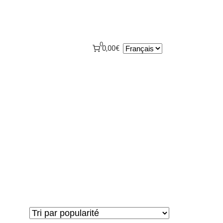
0
Choisir
0,00€
une
langue