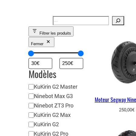
Recherche
Filtrer les produits
Fermer
Modèles
M
KuKirin G2 Master
o
Ninebot Max G3
Moteur Segway Nin
d
Ninebot ZT3 Pro
250,00
€
è
KuKirin G2 Max
l
KuKirin G2
e
KuKirin G2 Pro