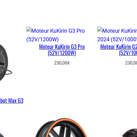
Moteur KuKirin G3 Pro
Moteur KuKirin G
(52V/1200W)
(52V/10
230,00
€
230,0
ebot Max G3