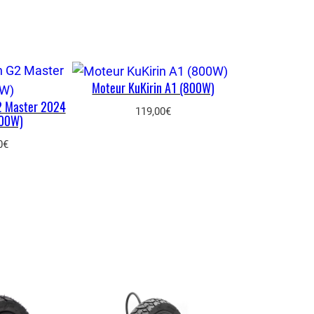
Moteur KuKirin A1 (800W)
2 Master 2024
119,00
€
00W)
0
€