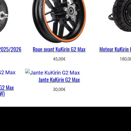
 2025/2026
Roue avant KuKirin G2 Max
Moteur KuKirin
45,00
€
180,0
Jante KuKirin G2 Max
 G2 Max
30,00
€
W)