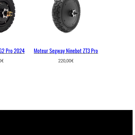
 G2 Pro 2024
Moteur Segway Ninebot ZT3 Pro
0
€
220,00
€