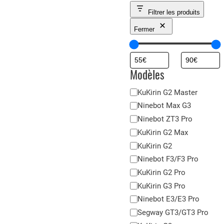
Filtrer les produits
Fermer
Modèles
M
KuKirin G2 Master
o
Ninebot Max G3
d
Ninebot ZT3 Pro
è
KuKirin G2 Max
l
KuKirin G2
e
Ninebot F3/F3 Pro
s
KuKirin G2 Pro
KuKirin G3 Pro
Ninebot E3/E3 Pro
Segway GT3/GT3 Pro