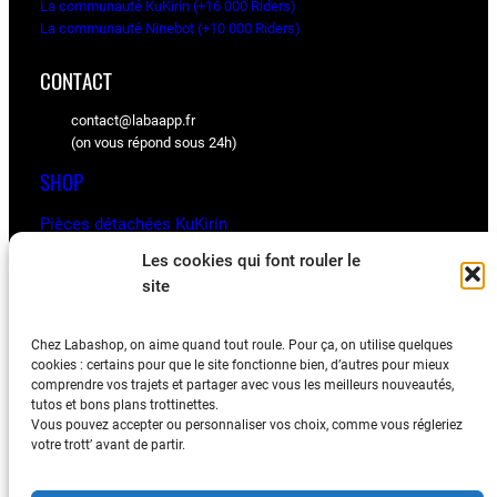
La communauté KuKirin (+16 000 Riders)
La communauté Ninebot (+10 000 Riders)
CONTACT
contact@labaapp.fr
(on vous répond sous 24h)
SHOP
Pièces détachées KuKirin
Pièces détachées Ninebot
Les cookies qui font rouler le
site
BLOG
Chez Labashop, on aime quand tout roule. Pour ça, on utilise quelques
Les astuces, vidéos et retours d’expériences de la
cookies : certains pour que le site fonctionne bien, d’autres pour mieux
communauté
comprendre vos trajets et partager avec vous les meilleurs nouveautés,
tutos et bons plans trottinettes.
Vous pouvez accepter ou personnaliser vos choix, comme vous régleriez
votre trott’ avant de partir.
Mentions légales
–
Conditions générales de ventes
–
Politique de