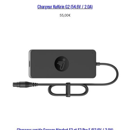
Chargeur KuKirin G2 (54.6V / 2.0A)
55,00
€
Chargeur rapide Segway Ninebot F3 et F3 Pro E (53,6V / 3,9A)