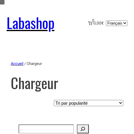
Labashop
0
Choisir
0,00€
une
langue
Accueil
/ Chargeur
Chargeur
Recherche